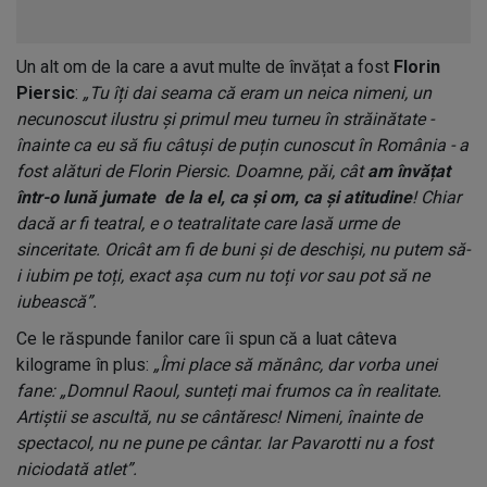
Un alt om de la care a avut multe de învățat a fost
Florin
Piersic
:
„Tu îți dai seama că eram un neica nimeni, un
necunoscut ilustru și primul meu turneu în străinătate -
înainte ca eu să fiu câtuși de puțin cunoscut în România - a
fost alături de Florin Piersic. Doamne, păi, cât
am învățat
într-o lună jumate de la el, ca și om, ca și atitudine
! Chiar
dacă ar fi teatral, e o teatralitate care lasă urme de
sinceritate. Oricât am fi de buni și de deschiși, nu putem să-
i iubim pe toți, exact așa cum nu toți vor sau pot să ne
iubească”.
Ce le răspunde fanilor care îi spun că a luat câteva
kilograme în plus:
„Îmi place să mănânc, dar vorba unei
fane: „Domnul Raoul, sunteți mai frumos ca în realitate.
Artiștii se ascultă, nu se cântăresc! Nimeni, înainte de
spectacol, nu ne pune pe cântar. Iar Pavarotti nu a fost
niciodată atlet”.