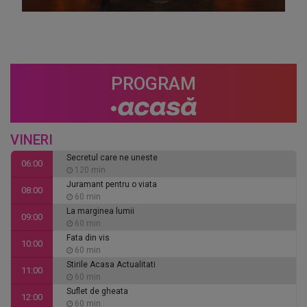
PROGRAM
VINERI
Secretul care ne uneste
06:00
120 min
Juramant pentru o viata
08:00
60 min
La marginea lumii
09:00
60 min
Fata din vis
10:00
60 min
Stirile Acasa Actualitati
11:00
60 min
Suflet de gheata
12:00
60 min