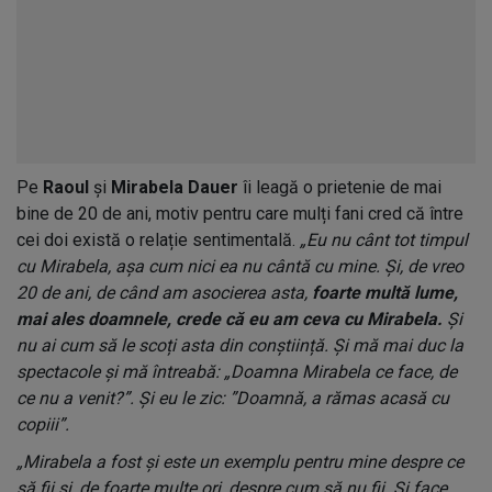
Pe
Raoul
și
Mirabela Dauer
îi leagă o prietenie de mai
bine de 20 de ani, motiv pentru care mulți fani cred că între
cei doi există o relație sentimentală.
„Eu nu cânt tot timpul
cu Mirabela, așa cum nici ea nu cântă cu mine. Și, de vreo
20 de ani, de când am asocierea asta,
foarte multă lume,
mai ales doamnele, crede că eu am ceva cu Mirabela.
Și
nu ai cum să le scoți asta din conștiință. Și mă mai duc la
spectacole și mă întreabă: „Doamna Mirabela ce face, de
ce nu a venit?”. Și eu le zic: ”Doamnă, a rămas acasă cu
copiii”.
„Mirabela a fost și este un exemplu pentru mine despre ce
să fii și, de foarte multe ori, despre cum să nu fii. Și face