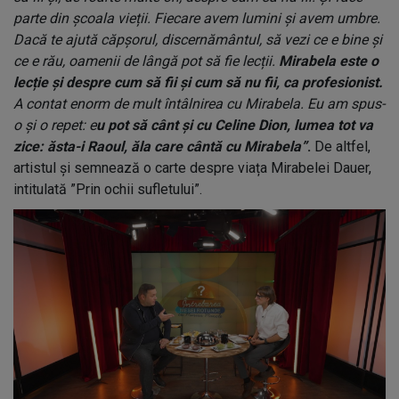
parte din școala vieții. Fiecare avem lumini și avem umbre.
Dacă te ajută căpșorul, discernământul, să vezi ce e bine și
ce e rău, oamenii de lângă pot să fie lecții.
Mirabela este o
lecție și despre cum să fii și cum să nu fii, ca profesionist.
A contat enorm de mult întâlnirea cu Mirabela. Eu am spus-
o și o repet: e
u pot să cânt și cu Celine Dion, lumea tot va
zice: ăsta-i Raoul, ăla care cântă cu Mirabela”
.
De altfel,
artistul și semnează o carte despre viața Mirabelei Dauer,
intitulată ”Prin ochii sufletului”.