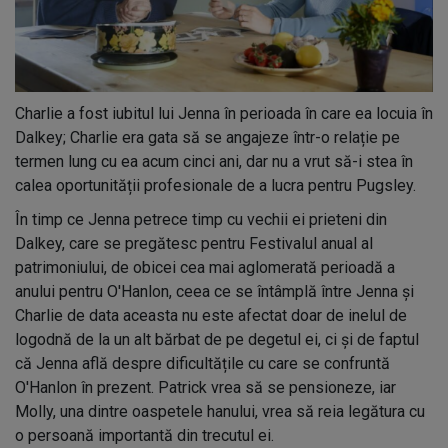
Charlie a fost iubitul lui Jenna în perioada în care ea locuia în
Dalkey; Charlie era gata să se angajeze într-o relație pe
termen lung cu ea acum cinci ani, dar nu a vrut să-i stea în
calea oportunității profesionale de a lucra pentru Pugsley.
În timp ce Jenna petrece timp cu vechii ei prieteni din
Dalkey, care se pregătesc pentru Festivalul anual al
patrimoniului, de obicei cea mai aglomerată perioadă a
anului pentru O'Hanlon, ceea ce se întâmplă între Jenna și
Charlie de data aceasta nu este afectat doar de inelul de
logodnă de la un alt bărbat de pe degetul ei, ci și de faptul
că Jenna află despre dificultățile cu care se confruntă
O'Hanlon în prezent. Patrick vrea să se pensioneze, iar
Molly, una dintre oaspetele hanului, vrea să reia legătura cu
o persoană importantă din trecutul ei.