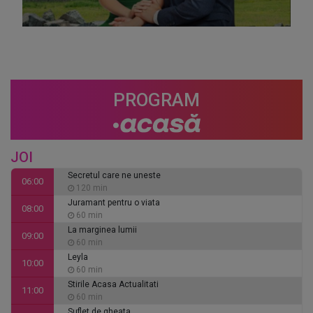
PROGRAM
JOI
Secretul care ne uneste
06:00
120 min
Juramant pentru o viata
08:00
60 min
La marginea lumii
09:00
60 min
Leyla
10:00
60 min
Stirile Acasa Actualitati
11:00
60 min
Suflet de gheata