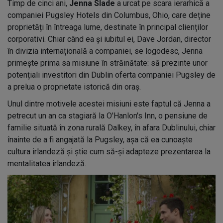
Timp de cinci ani,
Jenna Slade
a urcat pe scara ierarhică a
companiei Pugsley Hotels din Columbus, Ohio, care deține
proprietăți în întreaga lume, destinate în principal clienților
corporativi. Chiar când ea și iubitul ei, Dave Jordan, director
în divizia internațională a companiei, se logodesc, Jenna
primește prima sa misiune în străinătate: să prezinte unor
potențiali investitori din Dublin oferta companiei Pugsley de
a prelua o proprietate istorică din oraș.
Unul dintre motivele acestei misiuni este faptul că Jenna a
petrecut un an ca stagiară la O'Hanlon's Inn, o pensiune de
familie situată în zona rurală Dalkey, în afara Dublinului, chiar
înainte de a fi angajată la Pugsley, așa că ea cunoaște
cultura irlandeză și știe cum să-și adapteze prezentarea la
mentalitatea irlandeză.