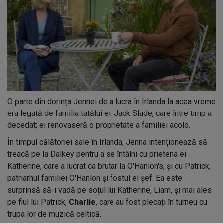
O parte din dorința Jennei de a lucra în Irlanda la acea vreme
era legată de familia tatălui ei, Jack Slade, care între timp a
decedat; ei renovaseră o proprietate a familiei acolo.
În timpul călătoriei sale în Irlanda, Jenna intenționează să
treacă pe la Dalkey pentru a se întâlni cu prietena ei
Katherine, care a lucrat ca brutar la O'Hanlon's, și cu Patrick,
patriarhul familiei O'Hanlon și fostul ei șef. Ea este
surprinsă să-i vadă pe soțul lui Katherine, Liam, și mai ales
pe fiul lui Patrick,
Charlie
, care au fost plecați în turneu cu
trupa lor de muzică celtică.