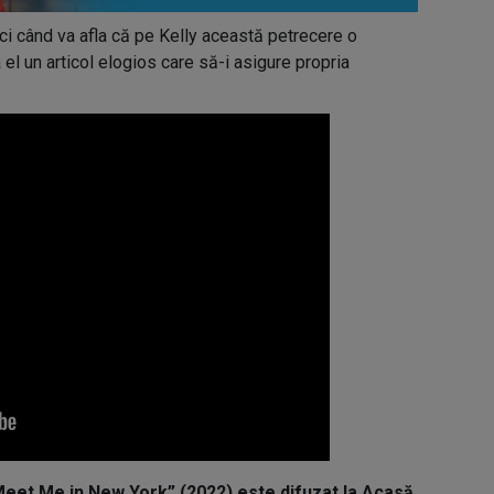
nci când va afla că pe Kelly această petrecere o
el un articol elogios care să-i asigure propria
Meet Me in New York” (2022) este difuzat la Acasă