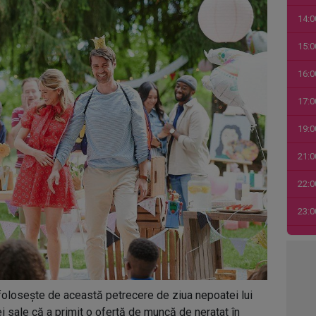
14:0
15:0
16:0
17:0
19:0
21:0
22:0
23:0
00:0
01:0
 folosește de această petrecere de ziua nepoatei lui
03:1
i sale că a primit o ofertă de muncă de neratat în