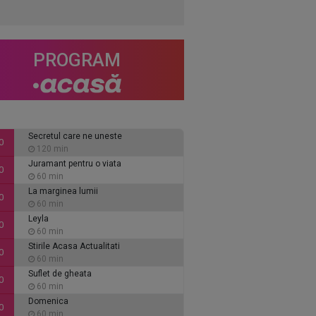
PROGRAM
Secretul care ne uneste
0
120 min
Juramant pentru o viata
0
60 min
La marginea lumii
0
60 min
Leyla
0
60 min
Stirile Acasa Actualitati
0
60 min
Suflet de gheata
0
60 min
Domenica
0
60 min