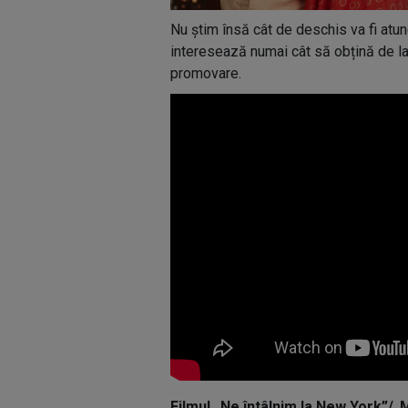
Nu știm însă cât de deschis va fi atu
interesează numai cât să obțină de la 
promovare.
Filmul „Ne întâlnim la New York”/„