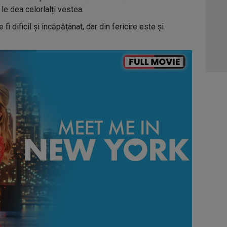
04:4
le dea celorlalți vestea.
05:1
fi dificil și încăpățânat, dar din fericire este și
06:0