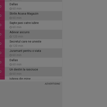
Dallas
0
60 min
Stirile Acasa Magazin
0
60 min
Sapte pasi catre iubire
0
60 min
Adevar ascuns
0
120 min
Secretul care ne uneste
0
120 min
Juramant pentru o viata
0
60 min
Dallas
0
60 min
Un destin la rascruce
0
60 min
Iubirea din mine
0
60 min
Inimi de cenusa
0
135 min
Alaca - iubire si tradare
5
90 min
Ce se intampla, doctore?