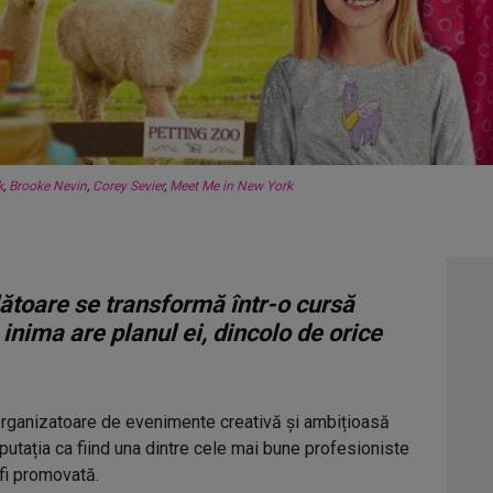
k
,
Brooke Nevin
,
Corey Sevier
,
Meet Me in New York
lătoare se transformă într-o cursă
nima are planul ei, dincolo de orice
organizatoare de evenimente creativă și ambițioasă
eputația ca fiind una dintre cele mai bune profesioniste
 fi promovată.