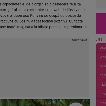
 capacitatea ei de a organiza o petrecere reușită
ctor-șef al unuia dintre site-urile web de lifestyle din
rovocare, deoarece Kelly nu se ocupă de obicei de
teracțiune cu Joe nu a fost tocmai pozitivă. Cu toate
pune toată imaginația la bătaie pentru a impresiona: un
JOI
06:0
08:0
09:0
10:0
11:0
12:0
13:0