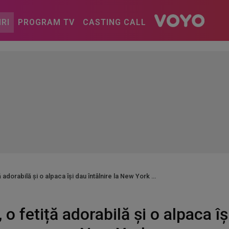
IRI
PROGRAM TV
CASTING CALL
ță adorabilă și o alpaca își dau întâlnire la New York
, o fetiță adorabilă și o alpaca îș