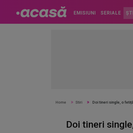
EMISIUNI
SERIALE
ȘT
Home
Stiri
Doi tineri single, o feti
Doi tineri single