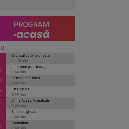
PROGRAM
RI
Secretul care ne uneste
0
120 min
Juramant pentru o viata
0
60 min
La marginea lumii
0
60 min
Fata din vis
0
60 min
Stirile Acasa Actualitati
0
60 min
Suflet de gheata
0
60 min
Domenica
0
60 min