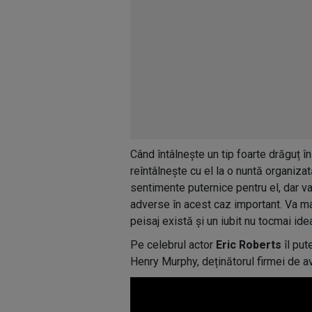
Când întâlnește un tip foarte drăguț în 
reîntâlnește cu el la o nuntă organiza
sentimente puternice pentru el, dar va
adverse în acest caz important. Va m
peisaj există și un iubit nu tocmai ide
Pe celebrul actor
Eric Roberts
îl put
Henry Murphy, deținătorul firmei de a