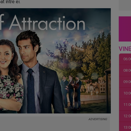
at între ei.
VINE
06:0
08:0
09:0
10:0
11:0
12:0
13:0