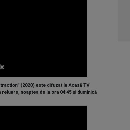
04:4
05:1
06:0
ttraction” (2020) este difuzat la Acasă TV
n reluare, noaptea de la ora 04:45 și duminică