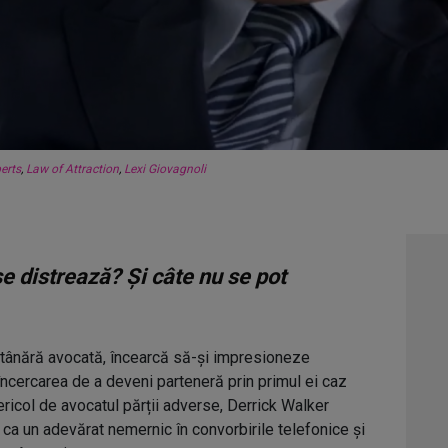
erts
,
Law of Attraction
,
Lexi Giovagnoli
e distrează? Și câte nu se pot
o tânără avocată, încearcă să-și impresioneze
 încercarea de a deveni parteneră prin primul ei caz
pericol de avocatul părții adverse, Derrick Walker
 ca un adevărat nemernic în convorbirile telefonice și