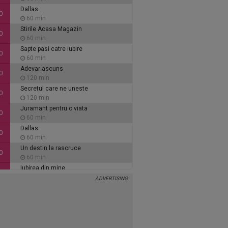
Dallas
0
60 min
Stirile Acasa Magazin
0
60 min
Sapte pasi catre iubire
0
60 min
Adevar ascuns
0
120 min
Secretul care ne uneste
0
120 min
Juramant pentru o viata
0
60 min
Dallas
0
60 min
Un destin la rascruce
0
60 min
Iubirea din mine
0
60 min
Inimi de cenusa
0
135 min
Alaca - iubire si tradare
5
90 min
Ce se intampla, doctore?