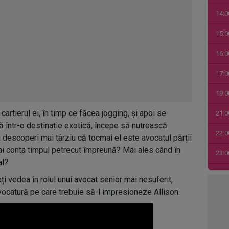
14:0
15:0
16:0
17:0
19:0
cartierul ei, în timp ce făcea jogging, și apoi se
21:0
tă într-o destinație exotică, începe să nutrească
22:0
 descoperi mai târziu că tocmai el este avocatul părții
ai conta timpul petrecut împreună? Mai ales când în
23:0
al?
00:0
eți vedea în rolul unui avocat senior mai nesuferit,
vocatură pe care trebuie să-l impresioneze Allison.
01:0
03:1