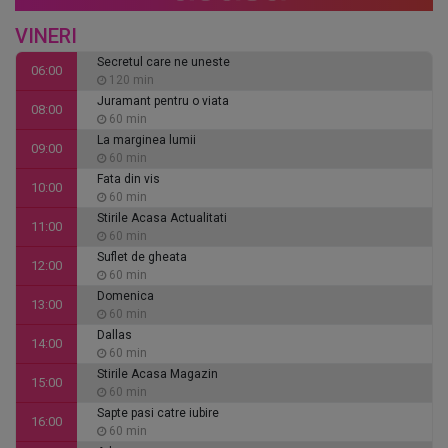
VINERI
Secretul care ne uneste
06:00
120 min
Juramant pentru o viata
08:00
60 min
La marginea lumii
09:00
60 min
Fata din vis
10:00
60 min
Stirile Acasa Actualitati
11:00
60 min
Suflet de gheata
12:00
60 min
Domenica
13:00
60 min
Dallas
14:00
60 min
Stirile Acasa Magazin
15:00
60 min
Sapte pasi catre iubire
16:00
60 min