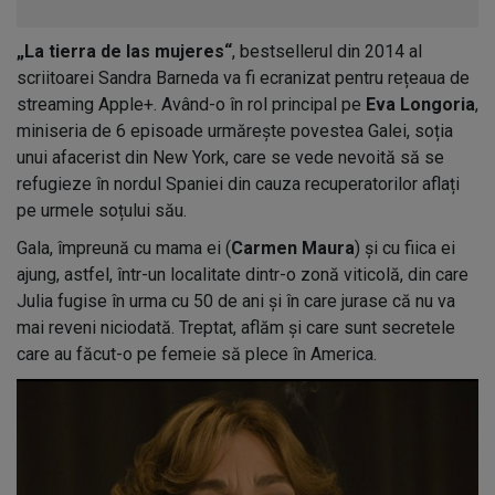
„La tierra de las mujeres“
, bestsellerul din 2014 al
scriitoarei Sandra Barneda va fi ecranizat pentru rețeaua de
streaming Apple+. Având-o în rol principal pe
Eva Longoria
,
miniseria de 6 episoade urmărește povestea Galei, soția
unui afacerist din New York, care se vede nevoită să se
refugieze în nordul Spaniei din cauza recuperatorilor aflați
pe urmele soțului său.
Gala, împreună cu mama ei (
Carmen Maura
) și cu fiica ei
ajung, astfel, într-un localitate dintr-o zonă viticolă, din care
Julia fugise în urma cu 50 de ani și în care jurase că nu va
mai reveni niciodată. Treptat, aflăm și care sunt secretele
care au făcut-o pe femeie să plece în America.