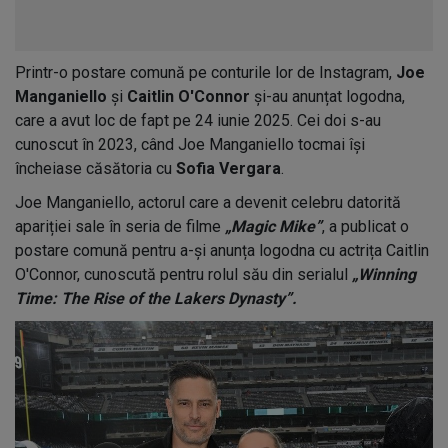
Printr-o postare comună pe conturile lor de Instagram,
Joe
Manganiello
și
Caitlin O'Connor
și-au anunțat logodna,
care a avut loc de fapt pe 24 iunie 2025. Cei doi s-au
cunoscut în 2023, când Joe Manganiello tocmai își
încheiase căsătoria cu
Sofia Vergara
.
Joe Manganiello, actorul care a devenit celebru datorită
apariției sale în seria de filme
„Magic Mike”
, a publicat o
postare comună pentru a-și anunța logodna cu actrița Caitlin
O'Connor, cunoscută pentru rolul său din serialul
„Winning
Time: The Rise of the Lakers Dynasty”.