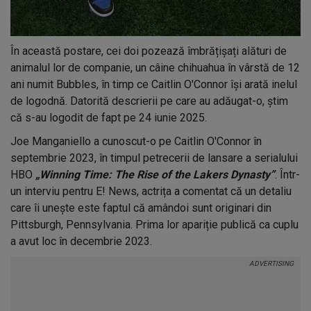
În această postare, cei doi pozează îmbrățișați alături de
animalul lor de companie, un câine chihuahua în vârstă de 12
ani numit Bubbles, în timp ce Caitlin O'Connor își arată inelul
de logodnă. Datorită descrierii pe care au adăugat-o, știm
că s-au logodit de fapt pe 24 iunie 2025.
Joe Manganiello a cunoscut-o pe Caitlin O'Connor în
septembrie 2023, în timpul petrecerii de lansare a serialului
HBO
„Winning Time: The Rise of the Lakers Dynasty”
. Într-
un interviu pentru E! News, actrița a comentat că un detaliu
care îi unește este faptul că amândoi sunt originari din
Pittsburgh, Pennsylvania. Prima lor apariție publică ca cuplu
a avut loc în decembrie 2023.