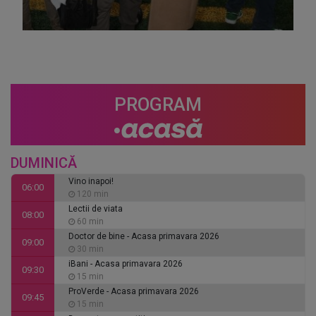
PROGRAM
DUMINICĂ
Vino inapoi!
06:00
120 min
Lectii de viata
08:00
60 min
Doctor de bine - Acasa primavara 2026
09:00
30 min
iBani - Acasa primavara 2026
09:30
15 min
ProVerde - Acasa primavara 2026
09:45
15 min