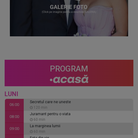
PROGRAM
LUNI
Secretul care ne uneste
06:00
120 min
Juramant pentru o viata
08:00
60 min
La marginea lumii
09:00
60 min