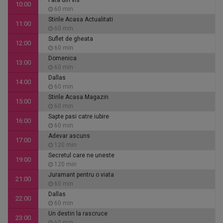
Fata din vis
10:00
60 min
Stirile Acasa Actualitati
11:00
60 min
Suflet de gheata
12:00
60 min
Domenica
13:00
60 min
Dallas
14:00
60 min
Stirile Acasa Magazin
15:00
60 min
Sapte pasi catre iubire
16:00
60 min
Adevar ascuns
17:00
120 min
Secretul care ne uneste
19:00
120 min
Juramant pentru o viata
21:00
60 min
Dallas
22:00
60 min
Un destin la rascruce
23:00
60 min