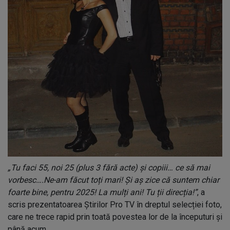
„Tu faci 55, noi 25 (plus 3 fără acte) și copiii… ce să mai
vorbesc….Ne-am făcut toți mari! Și aș zice că suntem chiar
foarte bine, pentru 2025! La mulți ani! Tu ții direcția!”
, a
scris prezentatoarea Știrilor Pro TV în dreptul selecției foto,
care ne trece rapid prin toată povestea lor de la începuturi și
până acum.