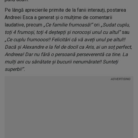
Pe lângă aprecierile primite de la fanii interauți, postarea
Andreei Esca a generat și o mulțime de comentarii
laudative, precum
„Ce familie frumoasă!”
ori
„Sudat cuplu,
toți 4 frumoși, toți 4 deștepți și norocoși unul cu altul”
sau
„Ce cuplu frumooos!! Felicitări că vă aveți unul pe altul!!
Dacă și Alexandre e la fel de docil ca Aris, ai un soț perfect,
Andreea! Dar nu fără o persoană perseverentă ca tine. La
mulți ani cu sănătate și bucurii nenumărate!! Sunteți
superbi!”.