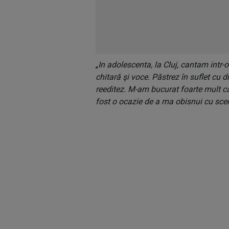
„
In adolescenta, la Cluj, cantam intr-o
chitară şi voce. Păstrez în suflet cu 
reeditez. M-am bucurat foarte mult c
fost o ocazie de a ma obisnui cu scen