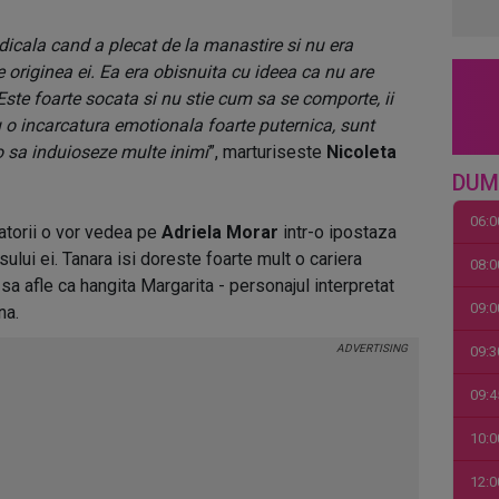
adicala cand a plecat de la manastire si nu era
 originea ei. Ea era obisnuita cu ideea ca nu are
 Este foarte socata si nu stie cum sa se comporte, ii
u o incarcatura emotionala foarte puternica, sunt
o sa induioseze multe inimi
”, marturiseste
Nicoleta
DUM
06:0
tatorii o vor vedea pe
Adriela Morar
intr-o ipostaza
ului ei. Tanara isi doreste foarte mult o cariera
08:0
 sa afle ca hangita Margarita - personajul interpretat
09:0
na.
09:3
09:4
10:0
12:0