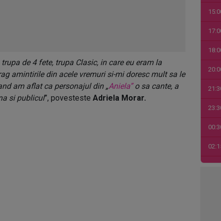
15:0
17:0
18:0
 trupa de 4 fete, trupa Clasic, in care eu eram la
20:0
drag amintirile din acele vremuri si-mi doresc mult sa le
and am aflat ca personajul din „
Aniela”
o sa cante, a
21:3
a si publicul
”, povesteste
Adriela Morar.
23:3
00:3
02:1
03:4
04:1
06:0