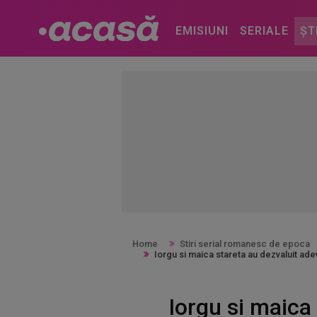
EMISIUNI
SERIALE
ȘT
Home
Stiri serial romanesc de epoca
Iorgu si maica stareta au dezvaluit adev
Iorgu si maica 