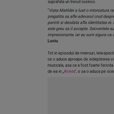
suprafata un trecut rusinos.
“
Viata Matildei a luat o intorsatura r
pregatita sa afle adevarul crud despre
parinti si deodata afla identitatea ei.
este greu sa il accepte. Secventele a
impresionante, iar eu sunt sigura ca 
Luciu.
Tot in episodul de miercuri, telespec
ce o aduce aproape de indeplinirea vis
muzicala, asa ca a fost foarte fericita
de ea in „
Aniela
”, o sa o aduca pe sce