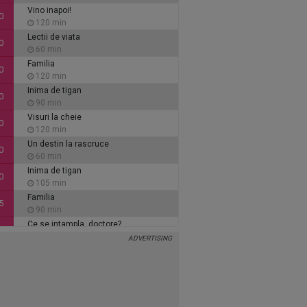
Vino inapoi!
0
120 min
Lectii de viata
0
60 min
Familia
0
120 min
Inima de tigan
0
90 min
Visuri la cheie
0
120 min
Un destin la rascruce
0
60 min
Inima de tigan
0
105 min
Familia
5
90 min
Ce se intampla, doctore?
5
30 min
Visuri la cheie
5
105 min
Secretul care ne uneste
0
120 min