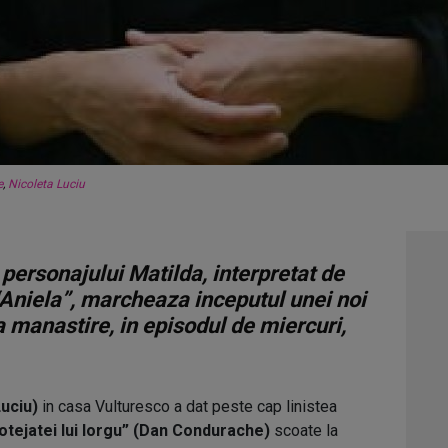
e
,
Nicoleta Luciu
personajului Matilda, interpretat de
 “Aniela”, marcheaza inceputul unei noi
la manastire, in episodul de miercuri,
Luciu)
in casa Vulturesco a dat peste cap linistea
otejatei lui Iorgu” (Dan Condurache)
scoate la