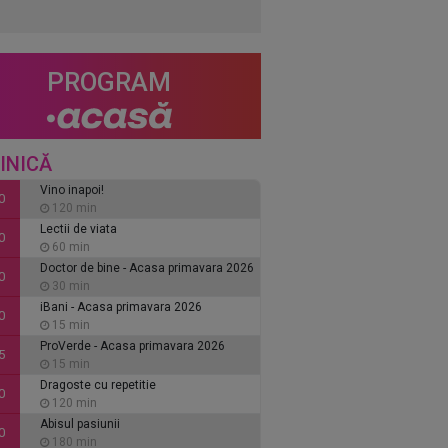
PROGRAM
INICĂ
Vino inapoi!
0
120 min
Lectii de viata
0
60 min
Doctor de bine - Acasa primavara 2026
0
30 min
iBani - Acasa primavara 2026
0
15 min
ProVerde - Acasa primavara 2026
5
15 min
Dragoste cu repetitie
0
120 min
Abisul pasiunii
0
180 min