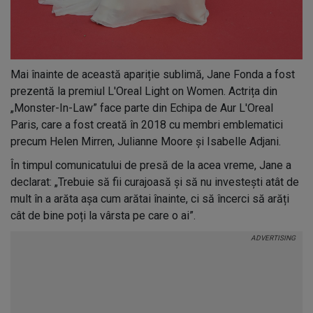
Mai înainte de această apariție sublimă, Jane Fonda a fost
prezentă la premiul L'Oreal Light on Women. Actrița din
„Monster-In-Law” face parte din Echipa de Aur L'Oreal
Paris, care a fost creată în 2018 cu membri emblematici
precum Helen Mirren, Julianne Moore și Isabelle Adjani.
În timpul comunicatului de presă de la acea vreme, Jane a
declarat: „Trebuie să fii curajoasă și să nu investești atât de
mult în a arăta așa cum arătai înainte, ci să încerci să arăți
cât de bine poți la vârsta pe care o ai”.