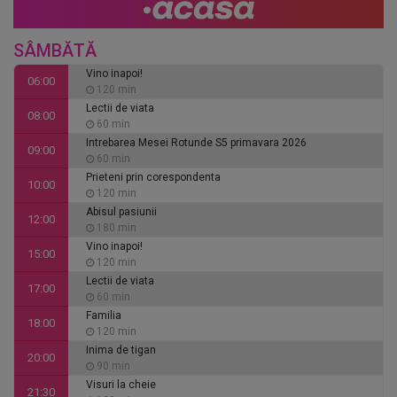
SÂMBĂTĂ
Vino inapoi!
06:00
120 min
Lectii de viata
08:00
60 min
Intrebarea Mesei Rotunde S5 primavara 2026
09:00
60 min
Prieteni prin corespondenta
10:00
120 min
Abisul pasiunii
12:00
180 min
Vino inapoi!
15:00
120 min
Lectii de viata
17:00
60 min
Familia
18:00
120 min
Inima de tigan
20:00
90 min
Visuri la cheie
21:30