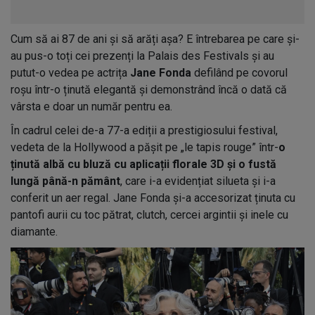
Cum să ai 87 de ani și să arăți așa? E întrebarea pe care și-
au pus-o toți cei prezenți la Palais des Festivals și au
putut-o vedea pe actrița
Jane Fonda
defilând pe covorul
roșu într-o ținută elegantă și demonstrând încă o dată că
vârsta e doar un număr pentru ea.
În cadrul celei de-a 77-a ediții a prestigiosului festival,
vedeta de la Hollywood a pășit pe „le tapis rouge” într-
o
ținută albă cu bluză cu aplicații florale 3D și o fustă
lungă până-n pământ
, care i-a evidențiat silueta și i-a
conferit un aer regal. Jane Fonda și-a accesorizat ținuta cu
pantofi aurii cu toc pătrat, clutch, cercei argintii și inele cu
diamante.