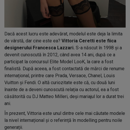
Dacă acest lucru este adevărat, modelul este deja la limita
de vârstă, dar cine este ea?
Vittoria Ceretti este fiica
designerului Francesca Lazzari.
S-a născut în 1998 și a
devenit cunoscută în 2012, când avea 14 ani, după ce a
participat la concursul Elite Model LooK, la care a fost
finalistă. După aceea, a fost contactată de mărci de renume
internațional, printre care Prada, Versace, Chanel, Louis
Vuitton și Fendi. O altă curiozitate este că, cu două luni
înainte de a deveni cunoscută relația cu actorul, ea a fost
căsătorită cu DJ Matteo Milleri, deși mariajul lor a durat trei
ani.
În prezent, Vittoria este unul dintre cele mai căutate modele
la nivel internațional și o referință în modelling pentru noile
generații.