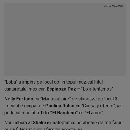
“Loba” a impins pe locul doi in topul muzical hitul
cantaretului mexican
Espinoza Paz
– “Lo intentamos”.
Nelly Furtado
cu “Manos al aire” se claseaza pe locul 3.
Locul 4 e ocupat de
Paulina Rubio
cu “Causa y efecto”, iar
pe locul 5 se afla
Tito “El Bambino”
cu “El amor”.
Noul album al
Shakirei
, asteptat cu nerabdare de toti fanii
ei, va fi lansat spre sfarsitul acestui an.