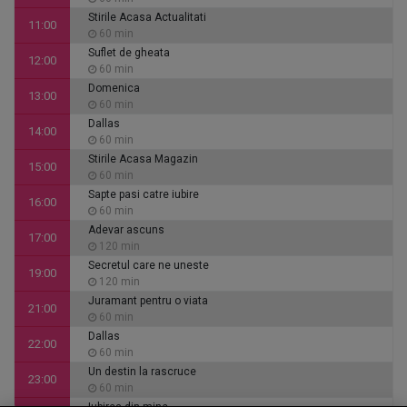
Stirile Acasa Actualitati
11:00
60 min
Suflet de gheata
12:00
60 min
Domenica
13:00
60 min
Dallas
14:00
60 min
Stirile Acasa Magazin
15:00
60 min
Sapte pasi catre iubire
16:00
60 min
Adevar ascuns
17:00
120 min
Secretul care ne uneste
19:00
120 min
Juramant pentru o viata
21:00
60 min
Dallas
22:00
60 min
Un destin la rascruce
23:00
60 min