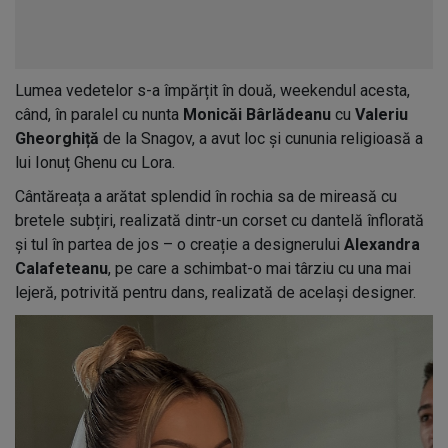
Lumea vedetelor s-a împărțit în două, weekendul acesta,
când, în paralel cu nunta
Monicăi Bârlădeanu
cu
Valeriu
Gheorghiță
de la Snagov, a avut loc și cununia religioasă a
lui Ionuț Ghenu cu Lora.
Cântăreața a arătat splendid în rochia sa de mireasă cu
bretele subțiri, realizată dintr-un corset cu dantelă înflorată
și tul în partea de jos – o creație a designerului
Alexandra
Calafeteanu
, pe care a schimbat-o mai târziu cu una mai
lejeră, potrivită pentru dans, realizată de același designer.