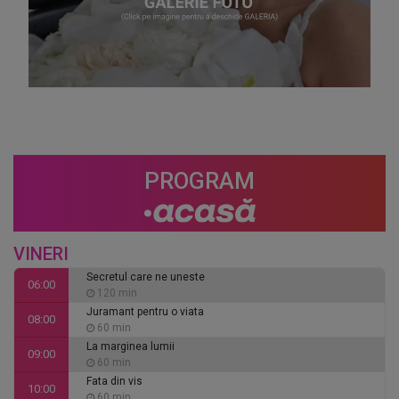
PROGRAM
VINERI
Secretul care ne uneste
06:00
120 min
Juramant pentru o viata
08:00
60 min
La marginea lumii
09:00
60 min
Fata din vis
10:00
60 min