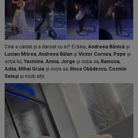
Cine a cântat și a dansat cu ei? Ei bine,
Andreea Bănică
și
Lucian Mitrea
,
Andreea Bălan
și
Victor Cornea
,
Pepe
și
soția lui,
Yasmine
,
Amna
,
Jorge
și soția sa,
Ramona
,
Adda
,
Mihai Gruia
și soția sa,
Ilinca Obădescu
,
Cosmin
Seleși
și mulți alții.