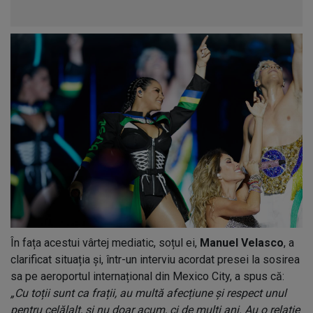
În fața acestui vârtej mediatic, soțul ei,
Manuel Velasco
, a
clarificat situația și, într-un interviu acordat presei la sosirea
sa pe aeroportul internațional din Mexico City, a spus că:
„Cu toții sunt ca frații, au multă afecțiune și respect unul
pentru celălalt, și nu doar acum, ci de mulți ani. Au o relație