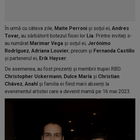
În urmă cu câteva zile,
Maite Perroni
și soțul ei,
Andres
Tovar,
au sărbătorit botezul fiicei lor
Lia
. Printre invitați s-
au numărat
Marimar Vega
și soțul ei,
Jerónimo
Rodríguez
,
Adriana Louvier
, precum și
Fernanda Castillo
și partenerul ei,
Erik Hayser
.
De asemenea, au fost prezenți și membrii trupei RBD:
Christopher Uckermann
,
Dulce María
și
Christian
Chávez
,
Anahí
și familia ei fiind marii absenți la
evenimentul artistei care a devenit mamă pe 16 mai 2023.