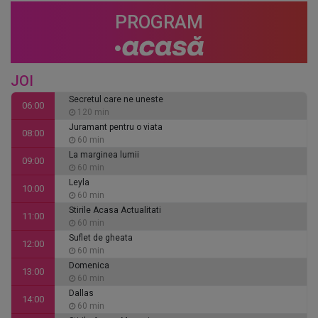
PROGRAM
JOI
Secretul care ne uneste
06:00
120 min
Juramant pentru o viata
08:00
60 min
La marginea lumii
09:00
60 min
Leyla
10:00
60 min
Stirile Acasa Actualitati
11:00
60 min
Suflet de gheata
12:00
60 min
Domenica
13:00
60 min
Dallas
14:00
60 min