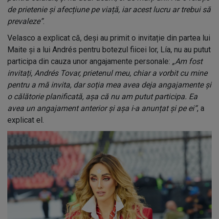
de prietenie și afecțiune pe viață, iar acest lucru ar trebui să
prevaleze”
.
Velasco a explicat că, deși au primit o invitație din partea lui
Maite și a lui Andrés pentru botezul fiicei lor, Lía, nu au putut
participa din cauza unor angajamente personale:
„Am fost
invitați, Andrés Tovar, prietenul meu, chiar a vorbit cu mine
pentru a mă invita, dar soția mea avea deja angajamente și
o călătorie planificată, așa că nu am putut participa. Ea
avea un angajament anterior și așa i-a anunțat și pe ei“
, a
explicat el.