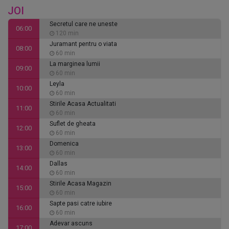
JOI
Secretul care ne uneste
06:00
120 min
Juramant pentru o viata
08:00
60 min
La marginea lumii
09:00
60 min
Leyla
10:00
60 min
Stirile Acasa Actualitati
11:00
60 min
Suflet de gheata
12:00
60 min
Domenica
13:00
60 min
Dallas
14:00
60 min
Stirile Acasa Magazin
15:00
60 min
Sapte pasi catre iubire
16:00
60 min
Adevar ascuns
17:00