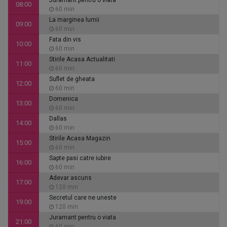
Juramant pentru o viata
08:00
60 min
La marginea lumii
09:00
60 min
Fata din vis
10:00
60 min
Stirile Acasa Actualitati
11:00
60 min
Suflet de gheata
12:00
60 min
Domenica
13:00
60 min
Dallas
14:00
60 min
Stirile Acasa Magazin
15:00
60 min
Sapte pasi catre iubire
16:00
60 min
Adevar ascuns
17:00
120 min
Secretul care ne uneste
19:00
120 min
Juramant pentru o viata
21:00
60 min