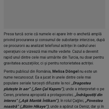
Presa turcă scrie că numele ei apare într-o anchetă amplă
privind procurarea și consumul de substanțe interzise, după
ce procurorii au analizat telefonul actriței în cadrul unei
operațiuni ce vizează mai multe vedete. Cazul a devenit
rapid unul dintre cele mai urmărite din Turcia, nu doar pentru
gravitatea acuzațiilor, ci și pentru notorietatea actriței.
Pentru publicul din România,
Melisa Döngel
nu este un
nume necunoscut. Ea a jucat în unele dintre cele mai
populare seriale turcești difuzate la noi: „
Dragostea
plutește în aer” („Sen Çal Kapımı”)
, unde a interpretat-o pe
Ceren, prietena apropiată a protagonistei;
„Îndrăgostiți din
interes” („Aşk Mantık İntikam”)
, în rolul Çağlei;
„Povestea
noastră” („Bizim Hikaye”)
, unde a apărut ca Deniz; dar și în