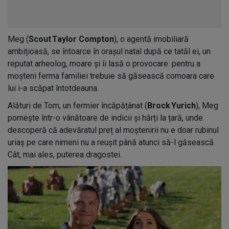
Meg (
Scout Taylor Compton
), o agentă imobiliară
ambițioasă, se întoarce în orașul natal după ce tatăl ei, un
reputat arheolog, moare și îi lasă o provocare: pentru a
moșteni ferma familiei trebuie să găsească comoara care
lui i-a scăpat întotdeauna.
Alături de Tom, un fermier încăpățânat (
Brock Yurich
), Meg
pornește într-o vânătoare de indicii și hărți la țară, unde
descoperă că adevăratul preț al moștenirii nu e doar rubinul
uriaș pe care nimeni nu a reușit până atunci să-l găsească.
Cât, mai ales, puterea dragostei.