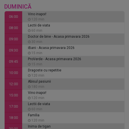
DUMINICĂ
Vino inapoi!
06:00
120 min
Lectii de viata
08:00
60 min
Doctor de bine - Acasa primavara 2026
09:00
30 min
iBani - Acasa primavara 2026
09:30
15 min
ProVerde - Acasa primavara 2026
09:45
15 min
Dragoste cu repetitie
10:00
120 min
Abisul pasiunii
12:00
180 min
Vino inapoi!
15:00
120 min
Lectii de viata
17:00
60 min
Familia
18:00
120 min
Inima de tigan
20:00