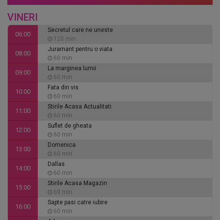
VINERI
Secretul care ne uneste
06:00
120 min
Juramant pentru o viata
08:00
60 min
La marginea lumii
09:00
60 min
Fata din vis
10:00
60 min
Stirile Acasa Actualitati
11:00
60 min
Suflet de gheata
12:00
60 min
Domenica
13:00
60 min
Dallas
14:00
60 min
Stirile Acasa Magazin
15:00
60 min
Sapte pasi catre iubire
16:00
60 min