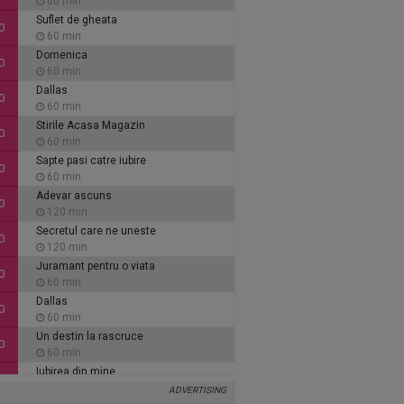
60 min
Suflet de gheata
0
60 min
Domenica
0
60 min
Dallas
0
60 min
Stirile Acasa Magazin
0
60 min
Sapte pasi catre iubire
0
60 min
Adevar ascuns
0
120 min
Secretul care ne uneste
0
120 min
Juramant pentru o viata
0
60 min
Dallas
0
60 min
Un destin la rascruce
0
60 min
Iubirea din mine
0
60 min