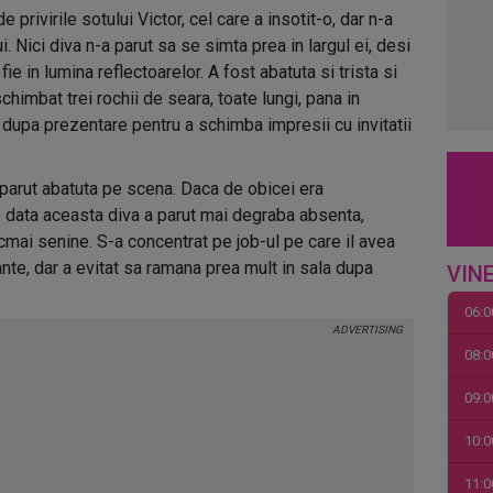
privirile sotului Victor, cel care a insotit-o, dar n-a
. Nici diva n-a parut sa se simta prea in largul ei, desi
e in lumina reflectoarelor. A fost abatuta si trista si
himbat trei rochii de seara, toate lungi, pana in
 dupa prezentare pentru a schimba impresii cu invitatii
a parut abatuta pe scena. Daca de obicei era
 data aceasta diva a parut mai degraba absenta,
cmai senine. S-a concentrat pe job-ul pe care il avea
nte, dar a evitat sa ramana prea mult in sala dupa
VINE
06:0
08:0
09:0
10:0
11:0