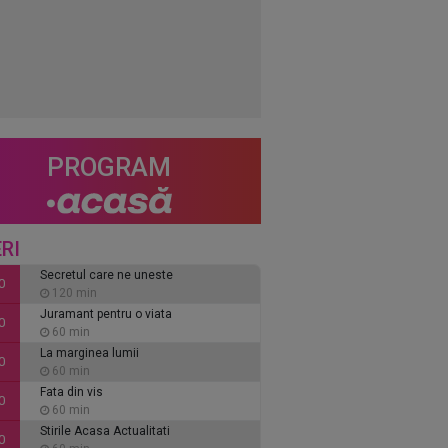
PROGRAM
RI
Secretul care ne uneste
0
120 min
Juramant pentru o viata
0
60 min
La marginea lumii
0
60 min
Fata din vis
0
60 min
Stirile Acasa Actualitati
0