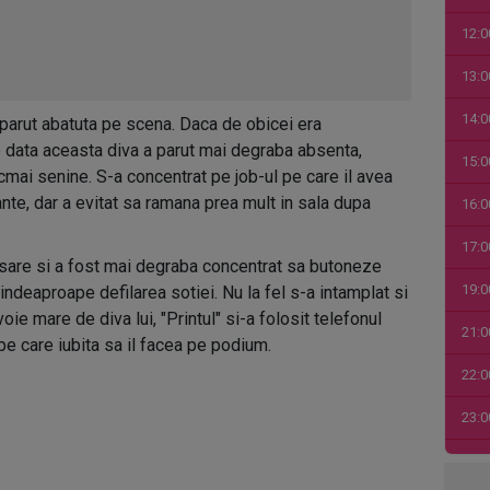
12:0
13:0
14:0
a parut abatuta pe scena. Daca de obicei era
 data aceasta diva a parut mai degraba absenta,
15:0
cmai senine. S-a concentrat pe job-ul pe care il avea
gante, dar a evitat sa ramana prea mult in sala dupa
16:0
17:0
tasare si a fost mai degraba concentrat sa butoneze
19:0
ndeaproape defilarea sotiei. Nu la fel s-a intamplat si
oie mare de diva lui, "Printul" si-a folosit telefonul
21:0
pe care iubita sa il facea pe podium.
22:0
23:0
00:0