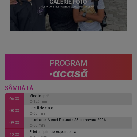
PROGRAM
SÂMBĂTĂ
Vino inapoi!
06:00
120 min
Lectii de viata
08:00
60 min
Intrebarea Mesei Rotunde S5 primavara 2026
09:00
60 min
Prieteni prin corespondenta
10:00