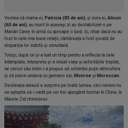
Vestea că mama ei,
Patricia (83 de ani)
, și sora ei,
Alison
(63 de ani)
, au murit în aceeași zi au destabilizat-o pe
Mariah Carey în urmă cu aproape o lună. Și, chiar dacă nu au
fost în cele mai bune relații, cântăreața a fost șocată de
dispariția lor subită și simultană.
Totuși, după ce și-a luat un timp pentru a reflecta la cele
întâmplate, interpreta și-a reluat viața și activitățile treptat,
iar cercul său intim i-a propus să schimbe puțin atmosfera
și să plece undeva cu gemenii săi,
Monroe
și
Moroccan
.
Destinația aleasă a surprins pe toată lumea, căci nimeni nu
se aștepta să-i vadă pe cei trei ajungând tocmai în China, la
Marele Zid chinezesc.