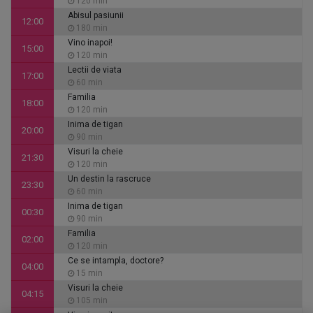
120 min
Abisul pasiunii
12:00
180 min
Vino inapoi!
15:00
120 min
Lectii de viata
17:00
60 min
Familia
18:00
120 min
Inima de tigan
20:00
90 min
Visuri la cheie
21:30
120 min
Un destin la rascruce
23:30
60 min
Inima de tigan
00:30
90 min
Familia
02:00
120 min
Ce se intampla, doctore?
04:00
15 min
Visuri la cheie
04:15
105 min