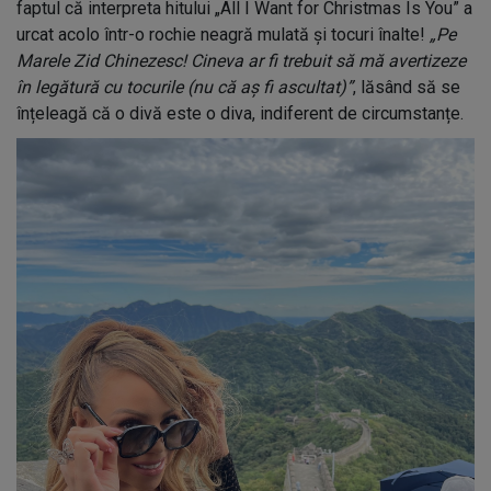
faptul că interpreta hitului „All I Want for Christmas Is You” a
urcat acolo într-o rochie neagră mulată și tocuri înalte!
„Pe
Marele Zid Chinezesc! Cineva ar fi trebuit să mă avertizeze
în legătură cu tocurile (nu că aș fi ascultat)”
, lăsând să se
înțeleagă că o divă este o diva, indiferent de circumstanțe.