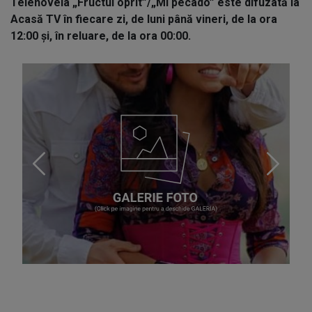
Telenovela „Fructul oprit”/„Mi pecado” este difuzată la
Acasă TV în fiecare zi, de luni până vineri, de la ora
12:00 și, în reluare, de la ora 00:00.