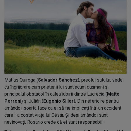
Matías Quiroga (
Salvador Sanchez
), preotul satului, vede
cu îngrijorare cum prietenii lui sunt acum dușmani și
principalul obstacol în calea iubirii dintre Lucrecia (
Maite
Perroni
) și Julián (
Eugenio Siller
). Din nefericire pentru
amândoi, soarta face ca ei să fie implicați într-un accident
care i-a costat viața lui César. Și deși amândoi sunt
nevinovați, Rosario crede că ei sunt responsabili.