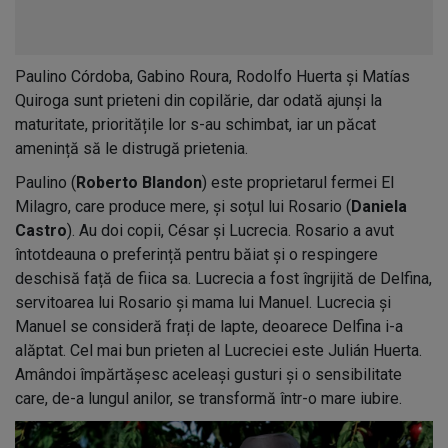
Paulino Córdoba, Gabino Roura, Rodolfo Huerta și Matías
Quiroga sunt prieteni din copilărie, dar odată ajunși la
maturitate, prioritățile lor s-au schimbat, iar un păcat
amenință să le distrugă prietenia.
Paulino (
Roberto Blandon
) este proprietarul fermei El
Milagro, care produce mere, și soțul lui Rosario (
Daniela
Castro
). Au doi copii, César și Lucrecia. Rosario a avut
întotdeauna o preferință pentru băiat și o respingere
deschisă față de fiica sa. Lucrecia a fost îngrijită de Delfina,
servitoarea lui Rosario și mama lui Manuel. Lucrecia și
Manuel se consideră frați de lapte, deoarece Delfina i-a
alăptat. Cel mai bun prieten al Lucreciei este Julián Huerta.
Amândoi împărtășesc aceleași gusturi și o sensibilitate
care, de-a lungul anilor, se transformă într-o mare iubire.