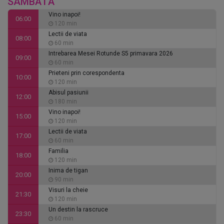
SÂMBĂTĂ
Vino inapoi!
06:00
120 min
Lectii de viata
08:00
60 min
Intrebarea Mesei Rotunde S5 primavara 2026
09:00
60 min
Prieteni prin corespondenta
10:00
120 min
Abisul pasiunii
12:00
180 min
Vino inapoi!
15:00
120 min
Lectii de viata
17:00
60 min
Familia
18:00
120 min
Inima de tigan
20:00
90 min
Visuri la cheie
21:30
120 min
Un destin la rascruce
23:30
60 min