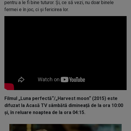
pentru a le fi bine tuturor. Și, ce să vezi, nu doar binele
fermei e în joc, ci și fericirea lor.
Filmul „Luna perfectă“/„Harvest moon“ (2015) este
difuzat la Acasă TV sâmbătă dimineață de la ora 10:00
și, în reluare noaptea de la ora 04:15.