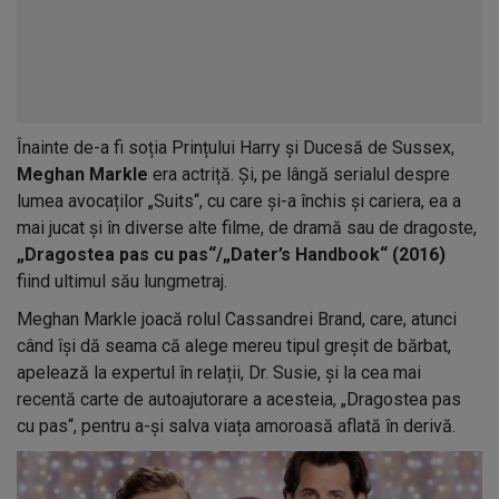
Înainte de-a fi soția Prințului Harry și Ducesă de Sussex,
Meghan Markle
era actriță. Și, pe lângă serialul despre
lumea avocaților „Suits“, cu care și-a închis și cariera, ea a
mai jucat și în diverse alte filme, de dramă sau de dragoste,
„Dragostea pas cu pas“/„Dater’s Handbook“ (2016)
fiind ultimul său lungmetraj.
Meghan Markle joacă rolul Cassandrei Brand, care, atunci
când își dă seama că alege mereu tipul greșit de bărbat,
apelează la expertul în relații, Dr. Susie, și la cea mai
recentă carte de autoajutorare a acesteia, „Dragostea pas
cu pas“, pentru a-și salva viața amoroasă aflată în derivă.