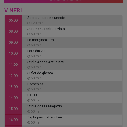
VINERI
Secretul care ne uneste
06:00
120 min
Juramant pentru o viata
08:00
60 min
La marginea lumii
09:00
60 min
Fata din vis
10:00
60 min
Stirile Acasa Actualitati
11:00
60 min
Suflet de gheata
12:00
60 min
Domenica
13:00
60 min
Dallas
14:00
60 min
Stirile Acasa Magazin
15:00
60 min
Sapte pasi catre iubire
16:00
60 min