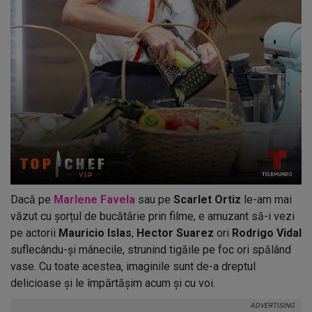
Dacă pe
Marlene Favela
sau pe
Scarlet Ortiz
le-am mai
văzut cu șorțul de bucătărie prin filme, e amuzant să-i vezi
pe actorii
Mauricio Islas
,
Hector Suarez
ori
Rodrigo Vidal
suflecându-și mânecile, strunind tigăile pe foc ori spălând
vase. Cu toate acestea, imaginile sunt de-a dreptul
delicioase și le împărtășim acum și cu voi.