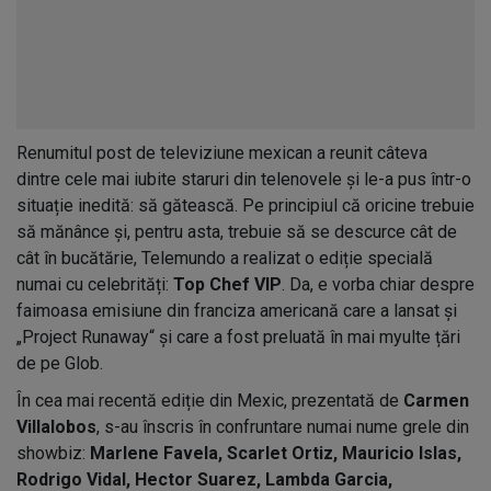
Renumitul post de televiziune mexican a reunit câteva
dintre cele mai iubite staruri din telenovele și le-a pus într-o
situație inedită: să gătească. Pe principiul că oricine trebuie
să mănânce și, pentru asta, trebuie să se descurce cât de
cât în bucătărie, Telemundo a realizat o ediție specială
numai cu celebrități:
Top Chef VIP
. Da, e vorba chiar despre
faimoasa emisiune din franciza americană care a lansat și
„Project Runaway“ și care a fost preluată în mai myulte țări
de pe Glob.
În cea mai recentă ediție din Mexic, prezentată de
Carmen
Villalobos
, s-au înscris în confruntare numai nume grele din
showbiz:
Marlene Favela, Scarlet Ortiz, Mauricio Islas,
Rodrigo Vidal, Hector Suarez, Lambda Garcia,