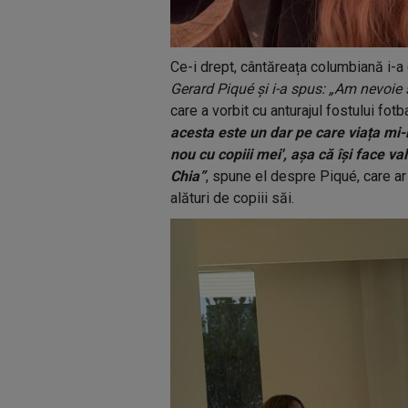
Ce-i drept, cântăreața columbiană i-a ce
Gerard Piqué și i-a spus: „Am nevoie să
care a vorbit cu anturajul fostului fotb
acesta este un dar pe care viața mi-l
nou cu copiii mei', așa că își face va
Chia”
, spune el despre Piqué, care ar f
alături de copiii săi.