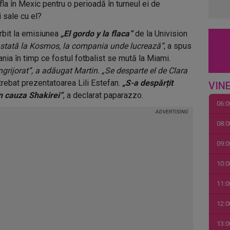
fla în Mexic pentru o perioadă în turneul ei de
i sale cu el?
rbit la emisiunea
„El gordo y la flaca”
de la Univision
stată la Kosmos, la compania unde lucrează”
, a spus
nia în timp ce fostul fotbalist se mută la Miami.
 îngrijorat”, a adăugat Martin. „Se desparte el de Clara
ntrebat prezentatoarea Lili Estefan.
„S-a despărțit
VINE
n cauza Shakirei”
, a declarat paparazzo.
06:0
08:0
09:0
10:0
11:0
12:0
13:0