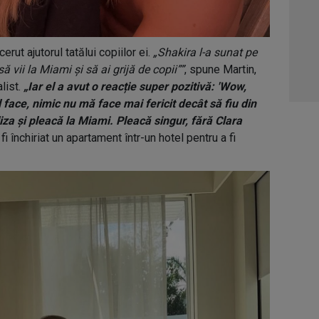
04:4
05:1
rut ajutorul tatălui copiilor ei.
„Shakira l-a sunat pe
06:0
 vii la Miami și să ai grijă de copii””
, spune Martin,
alist.
„Iar el a avut o reacție super pozitivă: 'Wow,
 face, nimic nu mă face mai fericit decât să fiu din
liza și pleacă la Miami. Pleacă singur, fără Clara
i închiriat un apartament într-un hotel pentru a fi