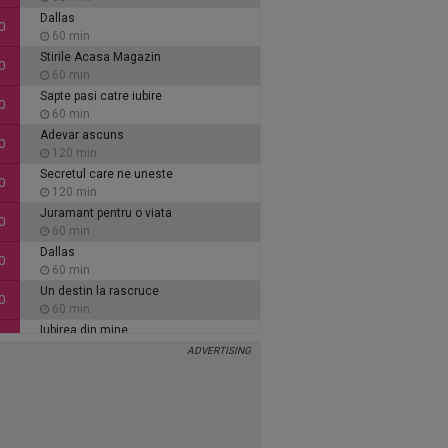
Dallas
0
60 min
Stirile Acasa Magazin
0
60 min
Sapte pasi catre iubire
0
60 min
Adevar ascuns
0
120 min
Secretul care ne uneste
0
120 min
Juramant pentru o viata
0
60 min
Dallas
0
60 min
Un destin la rascruce
0
60 min
Iubirea din mine
0
60 min
Inimi de cenusa
0
135 min
Alaca - iubire si tradare
5
90 min
Ce se intampla, doctore?