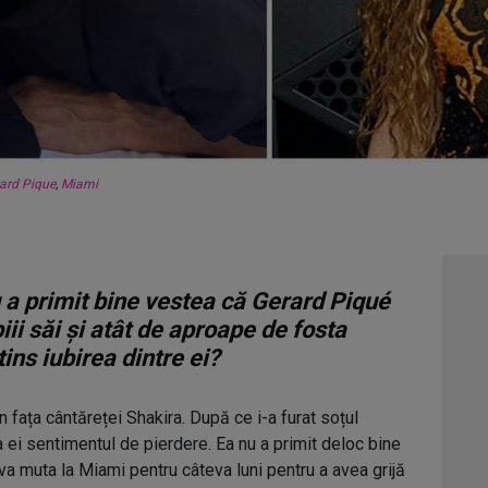
ard Pique
,
Miami
 a primit bine vestea că Gerard Piqué
ii săi și atât de aproape de fosta
ns iubirea dintre ei?
n fața cântăreței Shakira. După ce i-a furat soțul
 ei sentimentul de pierdere. Ea nu a primit deloc bine
 va muta la Miami pentru câteva luni pentru a avea grijă