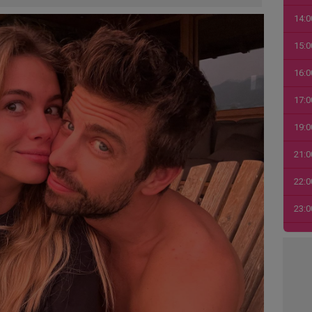
14:0
15:0
16:0
17:0
19:0
21:0
22:0
23:0
00:0
01:0
03:1