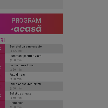
PROGRAM
RI
Secretul care ne uneste
0
120 min
Juramant pentru o viata
0
60 min
La marginea lumii
0
60 min
Fata din vis
0
60 min
Stirile Acasa Actualitati
0
60 min
Suflet de gheata
0
60 min
Domenica
0
60 min