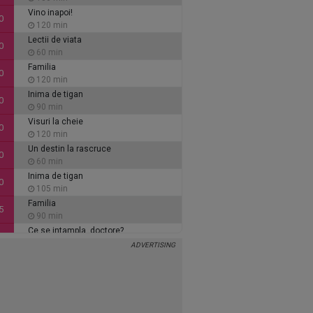
Vino inapoi!
0
120 min
Lectii de viata
0
60 min
Familia
0
120 min
Inima de tigan
0
90 min
Visuri la cheie
0
120 min
Un destin la rascruce
0
60 min
Inima de tigan
0
105 min
Familia
5
90 min
Ce se intampla, doctore?
5
30 min
Visuri la cheie
5
105 min
Secretul care ne uneste
0
120 min