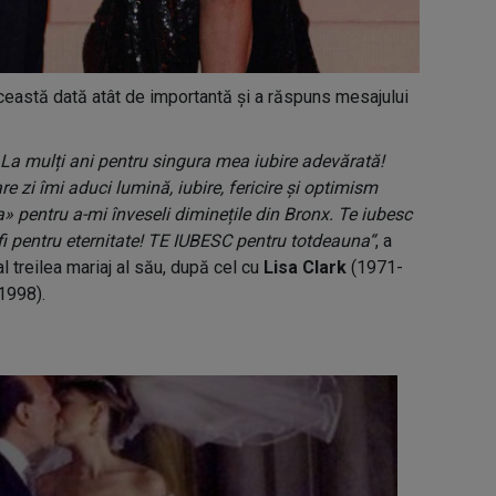
ceastă dată atât de importantă și a răspuns mesajului
La mulți ani pentru singura mea iubire adevărată!
re zi îmi aduci lumină, iubire, fericire și optimism
 pentru a-mi înveseli diminețile din Bronx. Te iubesc
fi pentru eternitate! TE IUBESC pentru totdeauna“
, a
l treilea mariaj al său, după cel cu
Lisa Clark
(1971-
1998).