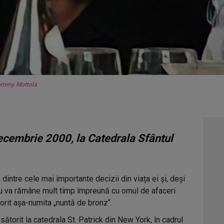
ommy Mottola
decembrie 2000, la Catedrala Sfântul
 dintre cele mai importante decizii din viața ei și, deși
 nu va rămâne mult timp împreună cu omul de afaceri
torit așa-numita „nuntă de bronz“.
torit la catedrala St. Patrick din New York, în cadrul