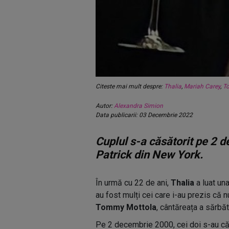
Citeste mai mult despre:
Thalia
,
Mariah Carey
,
T
Autor:
Alexandra Simion
Data publicarii: 03 Decembrie 2022
Cuplul s-a căsătorit pe 2 
Patrick din New York.
În urmă cu 22 de ani,
Thalia
a luat una
au fost mulți cei care i-au prezis că
Tommy Mottola
, cântăreața a sărbă
Pe 2 decembrie 2000, cei doi s-au căsă