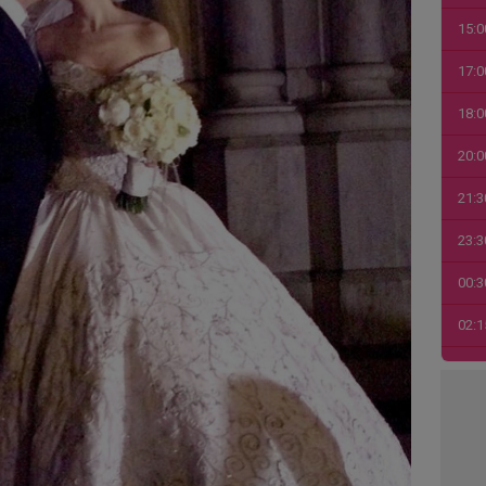
15:0
17:0
18:0
20:0
21:3
23:3
00:3
02:1
03:4
04:1
06:0