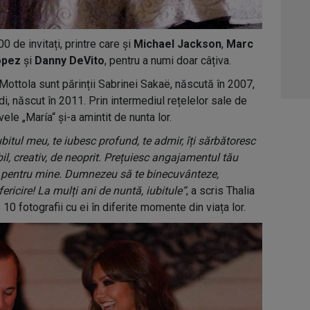
0 de invitați, printre care și
Michael Jackson
,
Marc
opez
și
Danny DeVito
, pentru a numi doar câțiva.
Mottola sunt părinții Sabrinei Sakaë, născută în 2007,
i, născut în 2011. Prin intermediul rețelelor sale de
vele „María“ și-a amintit de nunta lor.
ubitul meu, te iubesc profund, te admir, îți sărbătoresc
bil, creativ, de neoprit. Prețuiesc angajamentul tău
a pentru mine. Dumnezeu să te binecuvânteze,
fericire! La mulți ani de nuntă, iubitule“
, a scris Thalia
10 fotografii cu ei în diferite momente din viața lor.