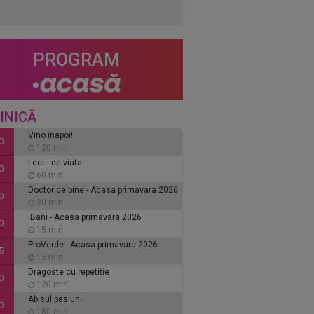
PROGRAM
INICĂ
Vino inapoi!
0
120 min
Lectii de viata
0
60 min
Doctor de bine - Acasa primavara 2026
0
30 min
iBani - Acasa primavara 2026
0
15 min
ProVerde - Acasa primavara 2026
5
15 min
Dragoste cu repetitie
0
120 min
Abisul pasiunii
0
180 min