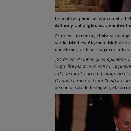
La nuntă au participat aproximativ 1.20
Anthony
,
Julio Iglesias
,
Jennifer L
22 de ani mai târziu, Thalia și Tommy 
și a lui Matthew Alejandro Mottola Sod
socializare, vedeta trilogiei de teleno
„22 de ani de iubire și complicitate. I
viața. Îmi place cum ești tu, inepuiza
față de familia noastră, dragostea t
dragostea mea, și la mulți alți ani de 
pe contul său de Instagram, alături de 