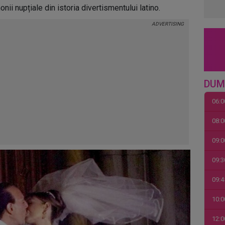
ii nupțiale din istoria divertismentului latino.
DUM
06:0
08:0
09:0
09:3
09:4
10:0
12:0