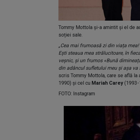
Tommy Mottola și-a amintit și el de a
soției sale.
„Cea mai frumoasă zi din viața mea! 
Ești steaua mea strălucitoare, în fieca
veșnic, și un frumos «Bună dimineața»
din adâncul sufletului meu și așa va 
scris Tommy Mottola, care se află la a
1990) și cel cu
Mariah Carey
(1993-
FOTO: Instagram