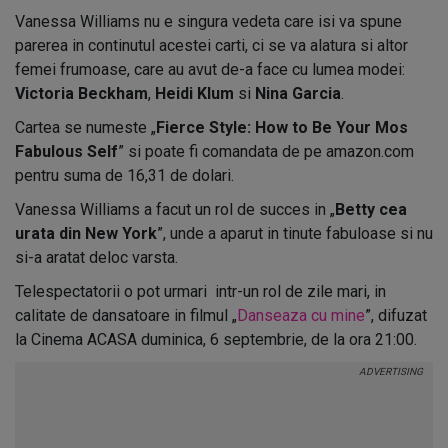
Vanessa Williams nu e singura vedeta care isi va spune
parerea in continutul acestei carti, ci se va alatura si altor
femei frumoase, care au avut de-a face cu lumea modei:
Victoria Beckham
,
Heidi Klum
si
Nina Garcia
.
Cartea se numeste „
Fierce Style: How to Be Your Mos
Fabulous Self
” si poate fi comandata de pe amazon.com
pentru suma de 16,31 de dolari.
Vanessa Williams a facut un rol de succes in „
Betty cea
urata din New York
”, unde a aparut in tinute fabuloase si nu
si-a aratat deloc varsta.
Telespectatorii o pot urmari intr-un rol de zile mari, in
calitate de dansatoare in filmul „
Danseaza cu mine
”, difuzat
la Cinema ACASA duminica, 6 septembrie, de la ora 21:00.