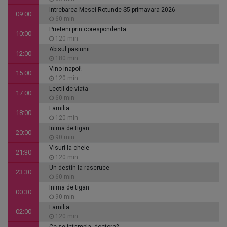
Intrebarea Mesei Rotunde S5 primavara 2026
09:00
60 min
Prieteni prin corespondenta
10:00
120 min
Abisul pasiunii
12:00
180 min
Vino inapoi!
15:00
120 min
Lectii de viata
17:00
60 min
Familia
18:00
120 min
Inima de tigan
20:00
90 min
Visuri la cheie
21:30
120 min
Un destin la rascruce
23:30
60 min
Inima de tigan
00:30
90 min
Familia
02:00
120 min