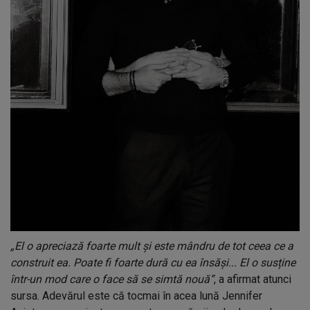
„El o apreciază foarte mult și este mândru de tot ceea ce a
construit ea. Poate fi foarte dură cu ea însăși... El o susține
într-un mod care o face să se simtă nouă”
, a afirmat atunci
sursa. Adevărul este că tocmai în acea lună Jennifer