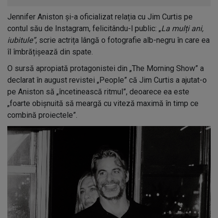
Jennifer Aniston și-a oficializat relația cu Jim Curtis pe
contul său de Instagram, felicitându-l public: „
La mulți ani,
iubitule”
, scrie actrița lângă o fotografie alb-negru în care ea
îl îmbrățișează din spate.
O sursă apropiată protagonistei din „The Morning Show” a
declarat în august revistei „People” că Jim Curtis a ajutat-o
pe Aniston să „încetinească ritmul”, deoarece ea este
„foarte obișnuită să meargă cu viteză maximă în timp ce
combină proiectele”.