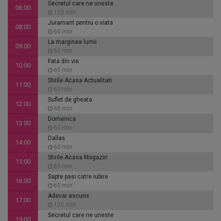
Secretul care ne uneste
06:00
120 min
Juramant pentru o viata
08:00
60 min
La marginea lumii
09:00
60 min
Fata din vis
10:00
60 min
Stirile Acasa Actualitati
11:00
60 min
Suflet de gheata
12:00
60 min
Domenica
13:00
60 min
Dallas
14:00
60 min
Stirile Acasa Magazin
15:00
60 min
Sapte pasi catre iubire
16:00
60 min
Adevar ascuns
17:00
120 min
Secretul care ne uneste
19:00