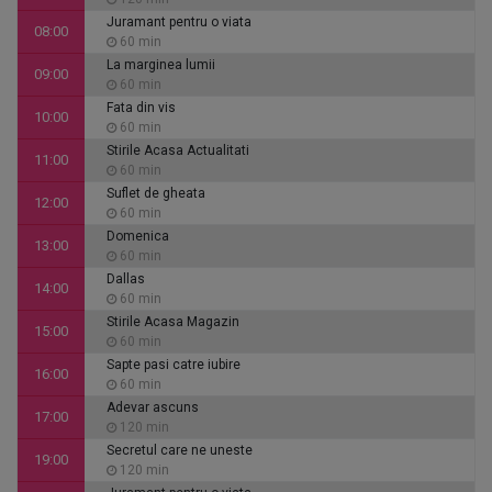
Juramant pentru o viata
08:00
60 min
La marginea lumii
09:00
60 min
Fata din vis
10:00
60 min
Stirile Acasa Actualitati
11:00
60 min
Suflet de gheata
12:00
60 min
Domenica
13:00
60 min
Dallas
14:00
60 min
Stirile Acasa Magazin
15:00
60 min
Sapte pasi catre iubire
16:00
60 min
Adevar ascuns
17:00
120 min
Secretul care ne uneste
19:00
120 min