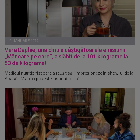
01 IANUARIE 1970
Vera Daghie, una dintre câștigătoarele emisiunii
„Mâncare pe care“, a slăbit de la 101 kilograme la
53 de kilograme!
Medicul nutritionist care a reușit să-i impresioneze în show-ul de la
Acasă TV are o poveste inspirațională.