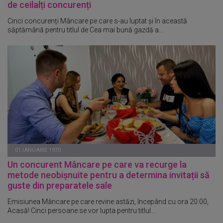
de ceilalți concurenți
Cinci concurenți Mâncare pe care s-au luptat și în această
săptămână pentru titlul de Cea mai bună gazdă a...
01 IANUARIE 1970
Un concurent Mâncare pe care va recurge la
metode neobișnuite pentru a determina invitații să
guste din preparatele sale
Emisiunea Mâncare pe care revine astăzi, începând cu ora 20:00,
Acasă! Cinci persoane se vor lupta pentru titlul...