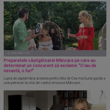
01 IANUARIE 1970
Preparatele câștigătoarei Mâncare pe care au
determinat un concurent să exclame: "O iau de
nevastă, o fur!"
Lupta de săptămâna aceasta pentru titlul de Cea mai bună gazdă a
unei petreceri la cină din cadrul emisiunii Mâncare...