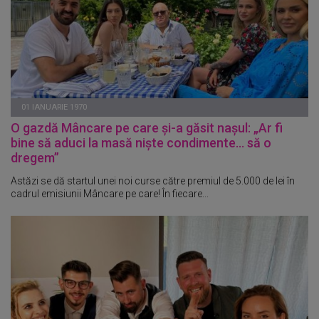
01 IANUARIE 1970
O gazdă Mâncare pe care și-a găsit nașul: „Ar fi
bine să aduci la masă niște condimente... să o
dregem”
Astăzi se dă startul unei noi curse către premiul de 5.000 de lei în
cadrul emisiunii Mâncare pe care! În fiecare...