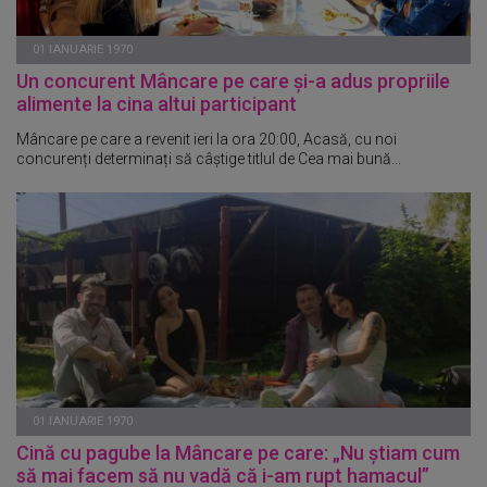
01 IANUARIE 1970
Un concurent Mâncare pe care și-a adus propriile
alimente la cina altui participant
Mâncare pe care a revenit ieri la ora 20:00, Acasă, cu noi
concurenți determinați să câștige titlul de Cea mai bună...
01 IANUARIE 1970
Cină cu pagube la Mâncare pe care: „Nu știam cum
să mai facem să nu vadă că i-am rupt hamacul”