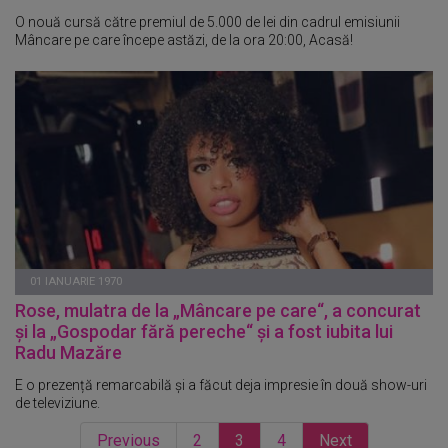
O nouă cursă către premiul de 5.000 de lei din cadrul emisiunii
Mâncare pe care începe astăzi, de la ora 20:00, Acasă!
01 IANUARIE 1970
Rose, mulatra de la „Mâncare pe care“, a concurat
și la „Gospodar fără pereche“ și a fost iubita lui
Radu Mazăre
E o prezență remarcabilă și a făcut deja impresie în două show-uri
de televiziune.
Previous
2
3
4
Next