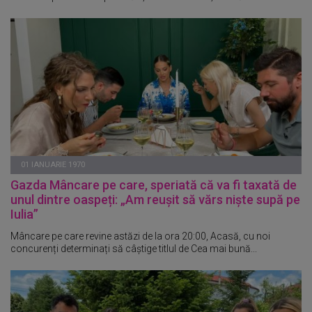
01 IANUARIE 1970
Gazda Mâncare pe care, speriată că va fi taxată de
unul dintre oaspeți: „Am reușit să vărs niște supă pe
Iulia”
Mâncare pe care revine astăzi de la ora 20:00, Acasă, cu noi
concurenți determinați să câștige titlul de Cea mai bună...