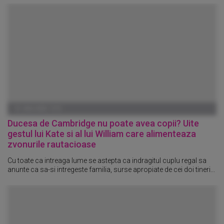
01 IANUARIE 1970
Ducesa de Cambridge nu poate avea copii? Uite
gestul lui Kate si al lui William care alimenteaza
zvonurile rautacioase
Cu toate ca intreaga lume se astepta ca indragitul cuplu regal sa
anunte ca sa-si intregeste familia, surse apropiate de cei doi tineri...