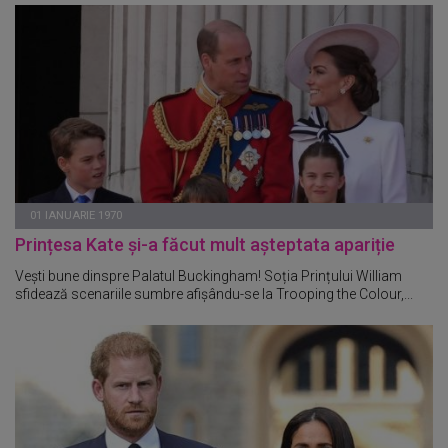
01 IANUARIE 1970
Prințesa Kate și-a făcut mult așteptata apariție
Vești bune dinspre Palatul Buckingham! Soția Prințului William
sfidează scenariile sumbre afișându-se la Trooping the Colour,...