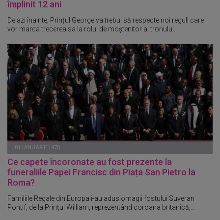
împlinit 12 ani
De azi înainte, Prințul George va trebui să respecte noi reguli care
vor marca trecerea sa la rolul de moștenitor al tronului.
01 IANUARIE 1970
Ce capete încoronate au fost prezente la
funeraliile Papei Francisc din Piața San Pietro la
Roma?
Familiile Regale din Europa i-au adus omagii fostului Suveran
Pontif, de la Prințul William, reprezentând coroana britanică,...