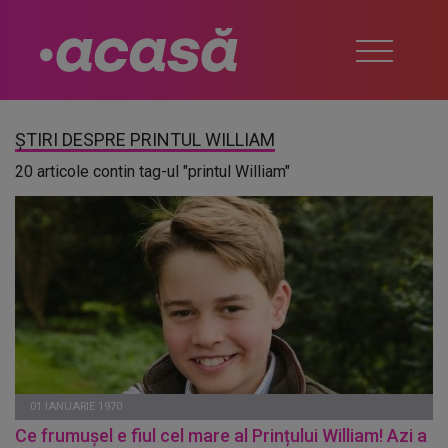
ȘTIRI DESPRE PRINTUL WILLIAM
20 articole contin tag-ul "printul William"
01 IANUARIE 1970
Ce frumușel e fiul cel mare al Prințului William! Azi a