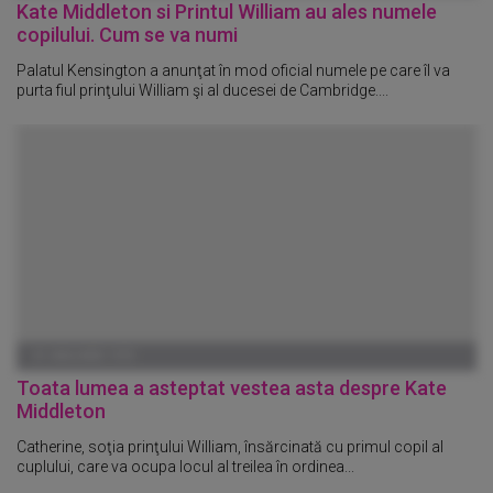
Kate Middleton si Printul William au ales numele
copilului. Cum se va numi
Palatul Kensington a anunţat în mod oficial numele pe care îl va
purta fiul prinţului William şi al ducesei de Cambridge....
01 IANUARIE 1970
Toata lumea a asteptat vestea asta despre Kate
Middleton
Catherine, soţia prinţului William, însărcinată cu primul copil al
cuplului, care va ocupa locul al treilea în ordinea...