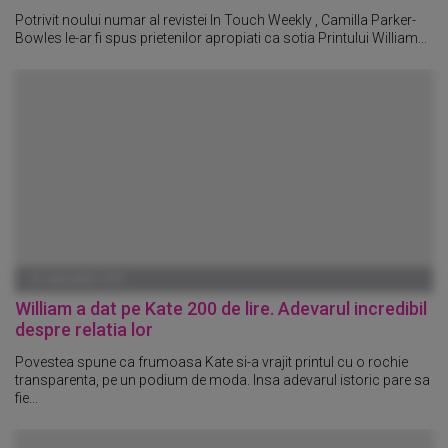
Potrivit noului numar al revistei In Touch Weekly , Camilla Parker-
Bowles le-ar fi spus prietenilor apropiati ca sotia Printului William...
01 IANUARIE 1970
William a dat pe Kate 200 de lire. Adevarul incredibil
despre relatia lor
Povestea spune ca frumoasa Kate si-a vrajit printul cu o rochie
transparenta, pe un podium de moda. Insa adevarul istoric pare sa
fie...