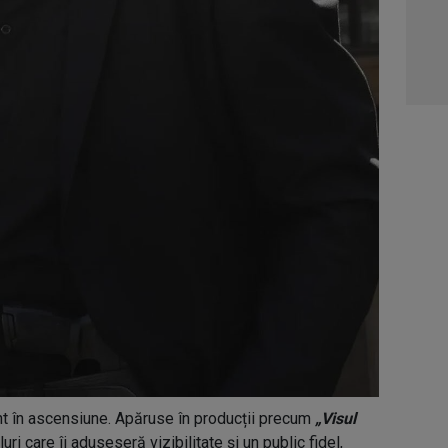
05:1
06:0
nt în ascensiune. Apăruse în producții precum
„Visul
oluri care îi aduseseră vizibilitate și un public fidel,