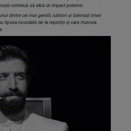
rcești continuă să aibă un impact puternic.
unul dintre cei mai gentili, iubitori și talentați tineri
nu lipsea niciodată de la repetiții și care muncea
a.