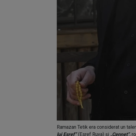
Ramazan Tetik era considerat un tale
lui Esref”
(Esref Ruya) și
„Cennet”
, r