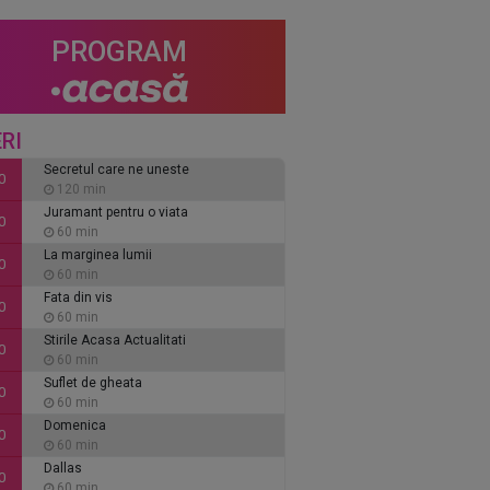
PROGRAM
RI
Secretul care ne uneste
0
120 min
Juramant pentru o viata
0
60 min
La marginea lumii
0
60 min
Fata din vis
0
60 min
Stirile Acasa Actualitati
0
60 min
Suflet de gheata
0
60 min
Domenica
0
60 min
Dallas
0
60 min