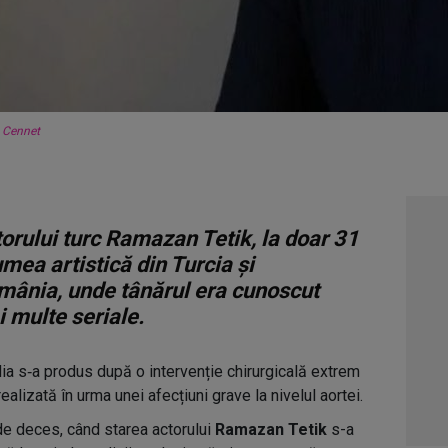
,
Cennet
orului turc Ramazan Tetik, la doar 31
umea artistică din Turcia și
mânia, unde tânărul era cunoscut
i multe seriale.
dia s‑a produs după o intervenție chirurgicală extrem
alizată în urma unei afecțiuni grave la nivelul aortei.
 de deces, când starea actorului
Ramazan Tetik
s-a