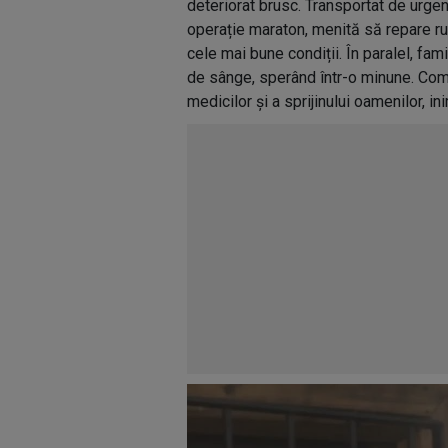
deteriorat brusc. Transportat de urgen
operație maraton, menită să repare rup
cele mai bune condiții. În paralel, fami
de sânge, sperând într-o minune. Comun
medicilor și a sprijinului oamenilor, in