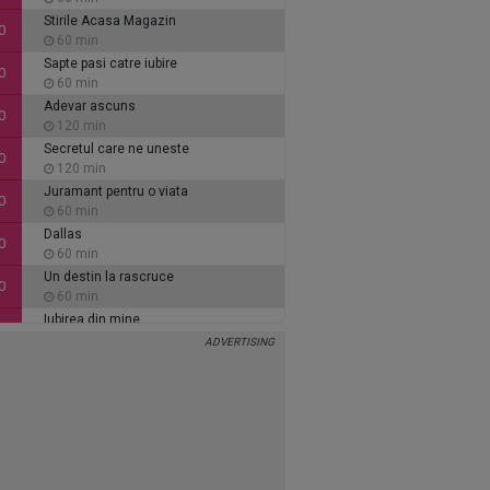
Stirile Acasa Magazin
0
60 min
Sapte pasi catre iubire
0
60 min
Adevar ascuns
0
120 min
Secretul care ne uneste
0
120 min
Juramant pentru o viata
0
60 min
Dallas
0
60 min
Un destin la rascruce
0
60 min
Iubirea din mine
0
60 min
Inimi de cenusa
0
135 min
Alaca - iubire si tradare
5
90 min
Ce se intampla, doctore?
5
30 min