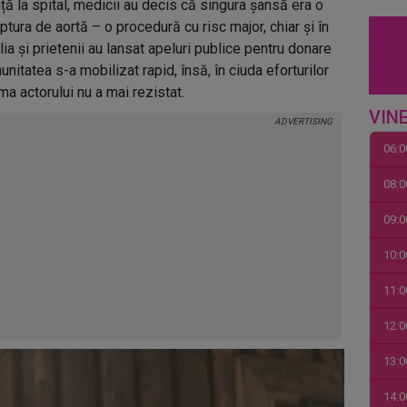
ță la spital, medicii au decis că singura șansă era o
tura de aortă – o procedură cu risc major, chiar și în
lia și prietenii au lansat apeluri publice pentru donare
itatea s-a mobilizat rapid, însă, în ciuda eforturilor
ima actorului nu a mai rezistat.
VINE
06:0
08:0
09:0
10:0
11:0
12:0
13:0
14:0