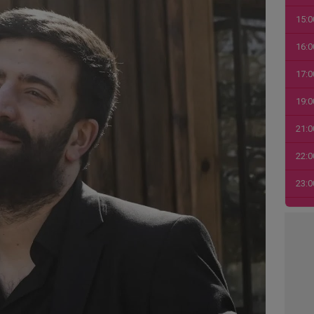
15:0
16:0
17:0
19:0
21:0
22:0
23:0
00:0
01:0
03:1
04:4