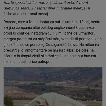
foarte special să fiu martor și să simt asta. A murit
duminică seara, 28 septembrie, în brațele mele”
, și-a
încheiat el durerosul mesaj.
Roscoe, care a fost adoptat ca pui, în urmă cu 12 ani, pentru
a-i ține companie altui bulldog englez numit Coco, avea
propriul cont de Instagram cu 1,3 milioane de urmăritori,
mergea peste tot cu stăpânul său, avea dietă personalizată
și era în sine un personaj. Cu siguranță, Lewis Hamilton i-a
pregătit și o înmormântare pe măsura iubirii pe care i-a
oferit-o în timpul vieții și a răsfățului de care s-a bucurat
mai mult decât orice patruped.