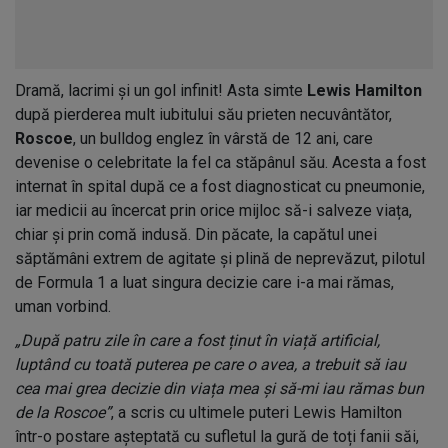
Dramă, lacrimi și un gol infinit! Asta simte
Lewis Hamilton
după pierderea mult iubitului său prieten necuvântător,
Roscoe
, un bulldog englez în vârstă de 12 ani, care
devenise o celebritate la fel ca stăpânul său. Acesta a fost
internat în spital după ce a fost diagnosticat cu pneumonie,
iar medicii au încercat prin orice mijloc să-i salveze viața,
chiar și prin comă indusă. Din păcate, la capătul unei
săptămâni extrem de agitate și plină de neprevăzut, pilotul
de Formula 1 a luat singura decizie care i-a mai rămas,
uman vorbind.
„După patru zile în care a fost ținut în viață artificial,
luptând cu toată puterea pe care o avea, a trebuit să iau
cea mai grea decizie din viața mea și să-mi iau rămas bun
de la Roscoe”
, a scris cu ultimele puteri Lewis Hamilton
într-o postare așteptată cu sufletul la gură de toți fanii săi,