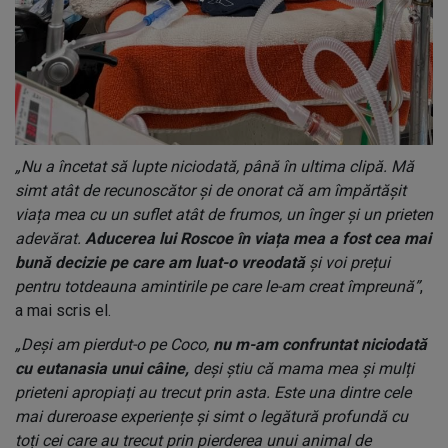
„Nu a încetat să lupte niciodată, până în ultima clipă. Mă
simt atât de recunoscător și de onorat că am împărtășit
viața mea cu un suflet atât de frumos, un înger și un prieten
adevărat.
Aducerea lui Roscoe în viața mea a fost cea mai
bună decizie pe care am luat-o vreodată
și voi prețui
pentru totdeauna amintirile pe care le-am creat împreună”
,
a mai scris el.
„Deși am pierdut-o pe Coco,
nu m-am confruntat niciodată
cu eutanasia unui câine,
deși știu că mama mea și mulți
prieteni apropiați au trecut prin asta. Este una dintre cele
mai dureroase experiențe și simt o legătură profundă cu
toți cei care au trecut prin pierderea unui animal de