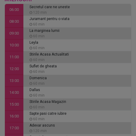
Secretul care ne uneste
06:00
120 min
Juramant pentru o viata
08:00
60 min
La marginea lumii
09:00
60 min
Leyla
10:00
60 min
Stirile Acasa Actualitati
11:00
60 min
Suflet de gheata
12:00
60 min
Domenica
13:00
60 min
Dallas
14:00
60 min
Stirile Acasa Magazin
15:00
60 min
Sapte pasi catre iubire
16:00
60 min
Adevar ascuns
17:00
120 min