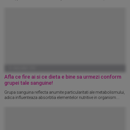
01 IANUARIE 1970
Afla ce fire ai si ce dieta e bine sa urmezi conform
grupei tale sanguine!
Grupa sanguina reflecta anumite particularitati ale metabolismului,
adica influenteaza absorbtia elementelor nutritive in organism....