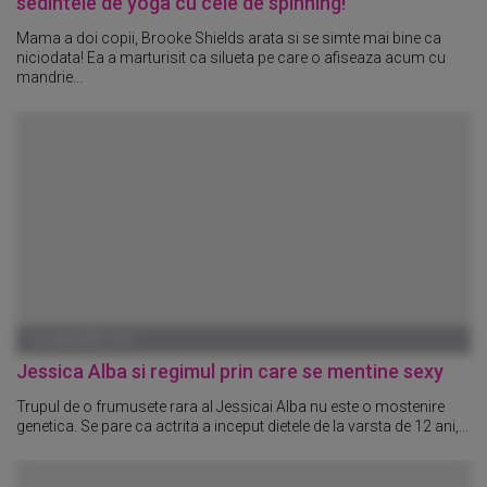
sedintele de yoga cu cele de spinning!
Mama a doi copii, Brooke Shields arata si se simte mai bine ca
niciodata! Ea a marturisit ca silueta pe care o afiseaza acum cu
mandrie...
01 IANUARIE 1970
Jessica Alba si regimul prin care se mentine sexy
Trupul de o frumusete rara al Jessicai Alba nu este o mostenire
genetica. Se pare ca actrita a inceput dietele de la varsta de 12 ani,...