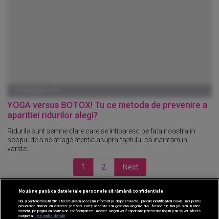
01 IANUARIE 1970
YOGA versus BOTOX! Tu ce metoda de prevenire a
aparitiei ridurilor alegi?
Ridurile sunt semne clare care se intiparesc pe fata noastra in
scopul de a ne atrage atentia asupra faptului ca inaintam in
varsta....
1
2
Next
Nouă ne pasă ca datele tale personale să rămână confidențiale
CINEMA
Noi și partenerii noștri
201
stocăm și/sau accesăm informații pe dispozitivul dvs., precum identificatorii cookie unici pentru
prelucrarea datelor cu caracter personal. Puteți accepta sau gestiona alegerile dvs. făcând clic mai jos sau în orice
moment, pe pagina cu politica de confidențialitate. Aceste alegeri vor fi raportate partenerilor noștri și nu vă vor afecta
DIVERTISMENT
navigarea.
Mai multe detalii