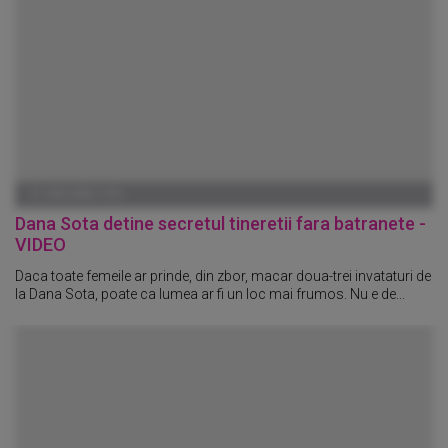
01 IANUARIE 1970
Dana Sota detine secretul tineretii fara batranete -
VIDEO
Daca toate femeile ar prinde, din zbor, macar doua-trei invataturi de
la Dana Sota, poate ca lumea ar fi un loc mai frumos. Nu e de...