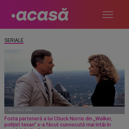
SERIALE
08 APRILIE 2026
Fosta parteneră a lui Chuck Norris din „Walker,
polițist texan” s-a făcut cunoscută mai întâi în