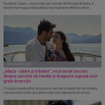
Suzanne Cupito, cunoscută sub numele de Morgan Brittany, a
devenit faimoasă interpretând rolul Katherine Wentworth în...
28 NOIEMBRIE 2025
„Alaca - iubire și trădare”, noul serial turcesc
despre secrete de familie și dragoste supusă unor
grele încercări
O nouă poveste plină de pasiune, secrete și răsturnări de situație,
care promite să fie unul dintre cele mai captivante din acest...