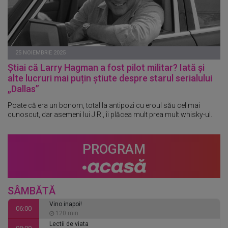
25 NOIEMBRIE 2025
Știai că Larry Hagman a fost pilot militar? Iată și
alte lucruri mai puțin știute despre starul serialului
„Dallas”
Poate că era un bonom, total la antipozi cu eroul său cel mai
cunoscut, dar asemeni lui J.R., îi plăcea mult prea mult whisky-ul.
PROGRAM
SÂMBĂTĂ
Vino inapoi!
06:00
120 min
Lectii de viata