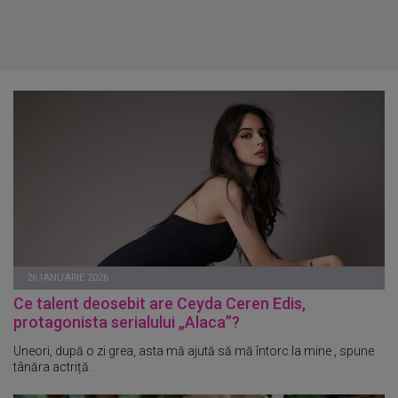
26 IANUARIE 2026
Ce talent deosebit are Ceyda Ceren Edis,
protagonista serialului „Alaca”?
Uneori, după o zi grea, asta mă ajută să mă întorc la mine , spune
tânăra actriță.