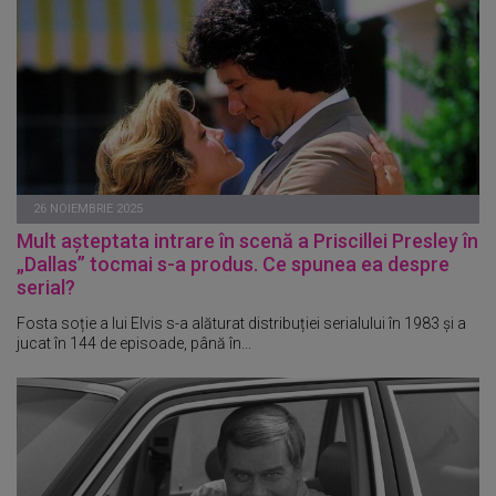
26 NOIEMBRIE 2025
Mult așteptata intrare în scenă a Priscillei Presley în
„Dallas” tocmai s-a produs. Ce spunea ea despre
serial?
Fosta soție a lui Elvis s-a alăturat distribuției serialului în 1983 și a
jucat în 144 de episoade, până în...