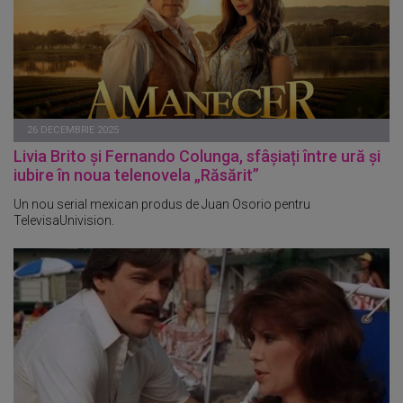
26 DECEMBRIE 2025
Livia Brito și Fernando Colunga, sfâșiați între ură și
iubire în noua telenovela „Răsărit”
Un nou serial mexican produs de Juan Osorio pentru
TelevisaUnivision.