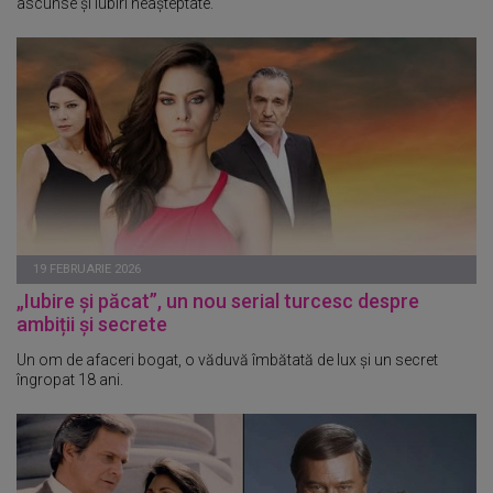
ascunse și iubiri neașteptate.
19 FEBRUARIE 2026
„Iubire și păcat”, un nou serial turcesc despre
ambiții și secrete
Un om de afaceri bogat, o văduvă îmbătată de lux și un secret
îngropat 18 ani.