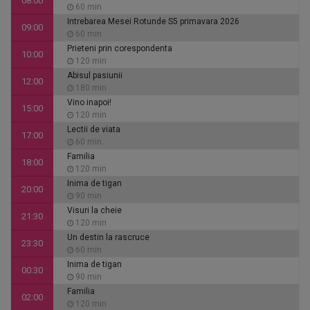
08:00
60 min
Intrebarea Mesei Rotunde S5 primavara 2026
09:00
60 min
Prieteni prin corespondenta
10:00
120 min
Abisul pasiunii
12:00
180 min
Vino inapoi!
15:00
120 min
Lectii de viata
17:00
60 min
Familia
18:00
120 min
Inima de tigan
20:00
90 min
Visuri la cheie
21:30
120 min
Un destin la rascruce
23:30
60 min
Inima de tigan
00:30
90 min
Familia
02:00
120 min