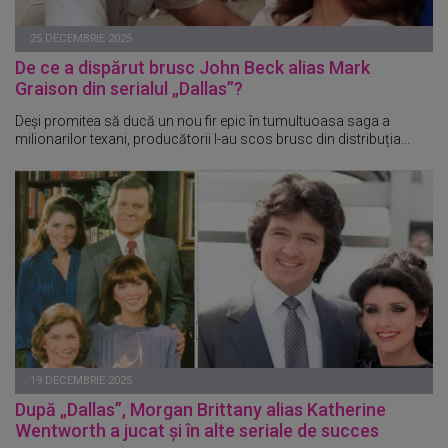
25 DECEMBRIE 2025
De ce a dispărut brusc John Beck alias Mark
Graison din serialul „Dallas”?
Deși promitea să ducă un nou fir epic în tumultuoasa saga a
milionarilor texani, producătorii l-au scos brusc din distribuția...
19 DECEMBRIE 2025
După „Dallas”, Morgan Brittany alias Katherine
Wentworth a jucat și în alte seriale de succes