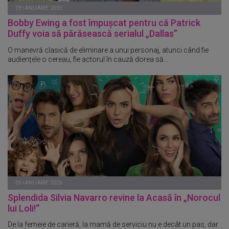
09 IANUARIE 2026
Bobby Ewing a fost împușcat pentru că Patrick
Duffy voia să părăsească serialul „Dallas”
O manevră clasică de eliminare a unui personaj, atunci când fie
audiențele o cereau, fie actorul în cauză dorea să...
05 IANUARIE 2026
Splendida Silvia Navarro revine la Acasă în „Norocul
lui Loli!“
De la femeie de carieră, la mamă de serviciu nu e decât un pas, dar