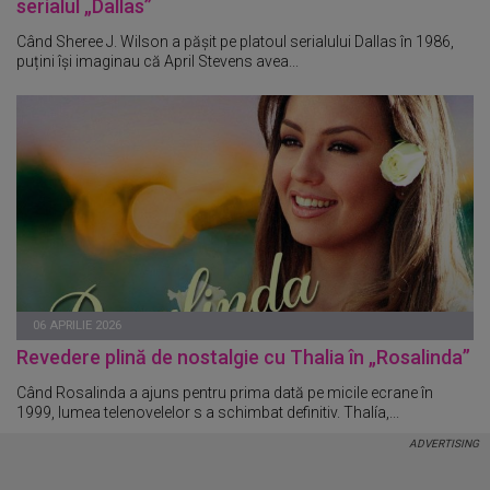
serialul „Dallas”
Când Sheree J. Wilson a pășit pe platoul serialului Dallas în 1986,
puțini își imaginau că April Stevens avea...
06 APRILIE 2026
Revedere plină de nostalgie cu Thalia în „Rosalinda”
Când Rosalinda a ajuns pentru prima dată pe micile ecrane în
1999, lumea telenovelelor s a schimbat definitiv. Thalía,...