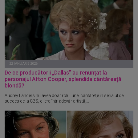
22 IANUARIE 2026
De ce producătorii „Dallas” au renunțat la
personajul Afton Cooper, splendida cântăreață
blondă?
Audrey Landers nu avea doar rolul unei cântărețe în serialul de
succes de la CBS, ci era într-adevăr artistă,...