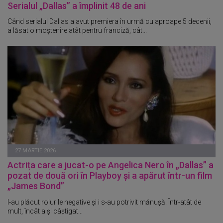
Serialul „Dallas” a împlinit 48 de ani
Când serialul Dallas a avut premiera în urmă cu aproape 5 decenii,
a lăsat o moștenire atât pentru franciză, cât...
27 MARTIE 2026
Actrița care a jucat-o pe Angelica Nero în „Dallas” a
pozat de două ori în Playboy și a apărut într-un film
„James Bond”
I-au plăcut rolurile negative și i s-au potrivit mănușă. Într-atât de
mult, încât a și câștigat...