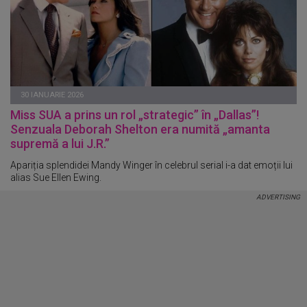
30 IANUARIE 2026
Miss SUA a prins un rol „strategic” în „Dallas”!
Senzuala Deborah Shelton era numită „amanta
supremă a lui J.R.”
Apariția splendidei Mandy Winger în celebrul serial i-a dat emoții lui
alias Sue Ellen Ewing.