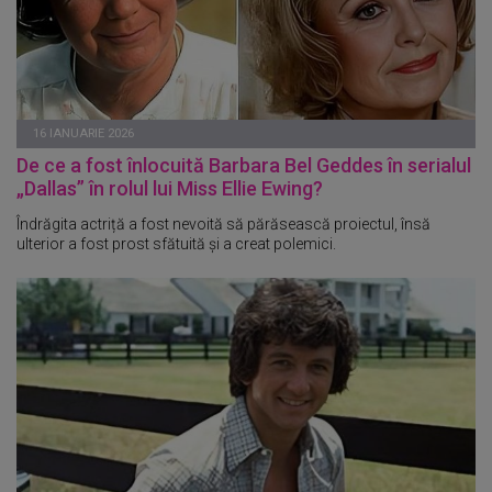
16 IANUARIE 2026
De ce a fost înlocuită Barbara Bel Geddes în serialul
„Dallas” în rolul lui Miss Ellie Ewing?
Îndrăgita actriță a fost nevoită să părăsească proiectul, însă
ulterior a fost prost sfătuită și a creat polemici.